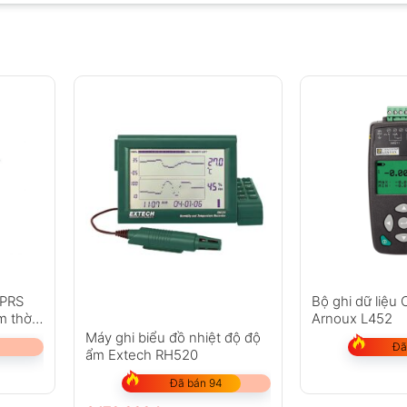
GPRS
Bộ ghi dữ liệu
m thời
Arnoux L452
Máy ghi biểu đồ nhiệt độ độ
Đã
ẩm Extech RH520
Đã bán 94