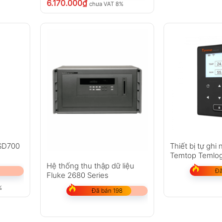
6.170.000
₫
chưa VAT 8%
 SD700
Thiết bị tự ghi 
Temtop Temlo
Hệ thống thu thập dữ liệu
Đã
Fluke 2680 Series
%
Đã bán 198