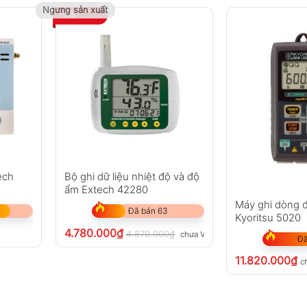
Ngưng sản xuất
-2%
ech
Bộ ghi dữ liệu nhiệt độ và độ
ẩm Extech 42280
Máy ghi dòng đ
Đã bán 63
Kyoritsu 5020
4.780.000
₫
4.870.000
₫
chưa VAT 8%
Đã
11.820.000
₫
c