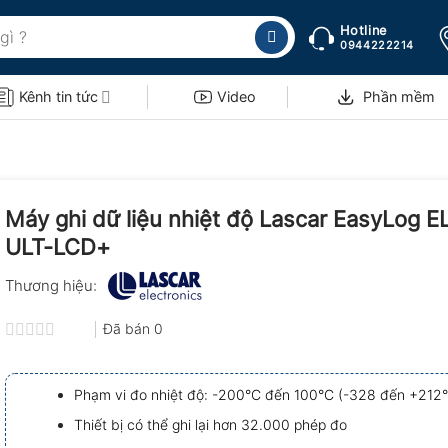
Hotline
0944222214
Kênh tin tức
Video
Phần mềm
Máy ghi dữ liệu nhiệt độ Lascar EasyLog 
ULT-LCD+
Thương hiệu:
Đã bán
0
Được
xếp
hạng
Phạm vi đo nhiệt độ: -200°C đến 100°C (-328 đến +212°
0.0
5
Thiết bị có thể ghi lại hơn 32.000 phép đo
sao