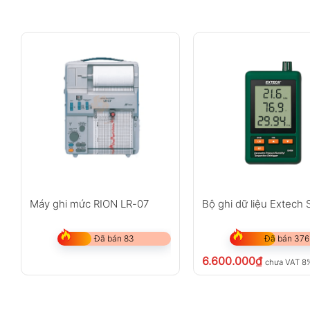
Máy ghi mức RION LR-07
Bộ ghi dữ liệu Extech
Đã bán 83
Đã bán 376
6.600.000
₫
chưa VAT 8