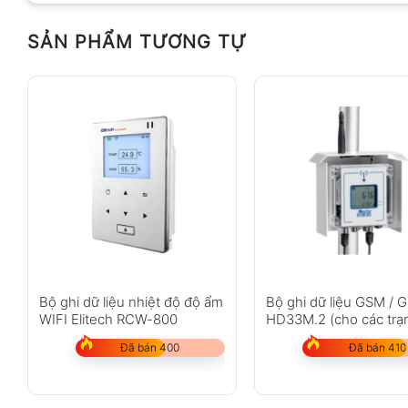
SẢN PHẨM TƯƠNG TỰ
Bộ ghi dữ liệu nhiệt độ độ ẩm
Bộ ghi dữ liệu GSM / 
WIFI Elitech RCW-800
HD33M.2 (cho các trạ
tiết)
Đã bán 400
Đã bán 410