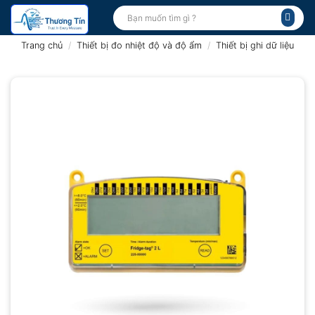
Bỏ
Tìm
kiếm:
qua
nội
Trang chủ
/
Thiết bị đo nhiệt độ và độ ẩm
/
Thiết bị ghi dữ liệu
dung