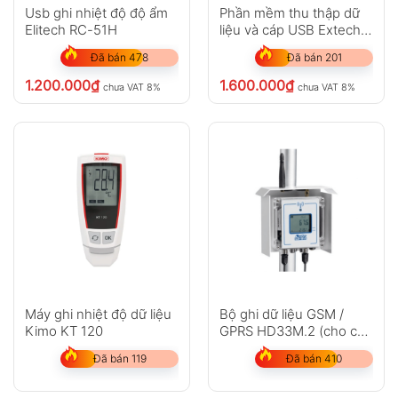
Usb ghi nhiệt độ độ ẩm
Phần mềm thu thập dữ
Elitech RC-51H
liệu và cáp USB Extech
407001-PRO
Đã bán 478
Đã bán 201
1.200.000
₫
1.600.000
₫
chưa VAT 8%
chưa VAT 8%
Máy ghi nhiệt độ dữ liệu
Bộ ghi dữ liệu GSM /
Kimo KT 120
GPRS HD33M.2 (cho các
trạm thời tiết)
Đã bán 119
Đã bán 410