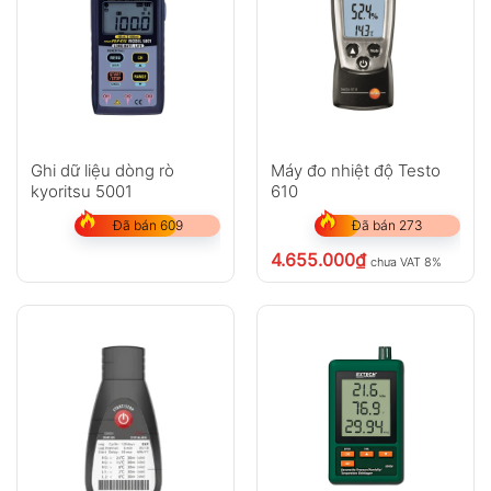
Ghi dữ liệu dòng rò
Máy đo nhiệt độ Testo
kyoritsu 5001
610
Đã bán 609
Đã bán 273
4.655.000
₫
chưa VAT 8%