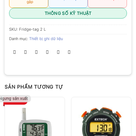
gặp
THÔNG SỐ KỸ THUẬT
SKU:
Fridge-tag 2 L
Danh mục:
Thiết bị ghi dữ liệu
SẢN PHẨM TƯƠNG TỰ
Ngưng sản xuất
-2%