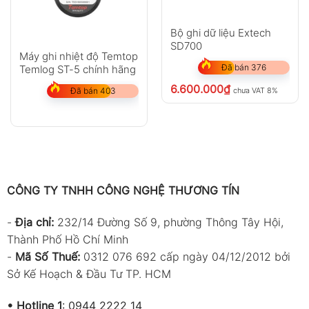
Bộ ghi dữ liệu Extech
SD700
Máy ghi nhiệt độ Temtop
Đã bán 376
Temlog ST-5 chính hãng
6.600.000
₫
chưa VAT 8%
Đã bán 403
CÔNG TY TNHH CÔNG NGHỆ THƯƠNG TÍN
-
Địa chỉ:
232/14 Đường Số 9, phường Thông Tây Hội,
Thành Phố Hồ Chí Minh
-
Mã Số Thuế:
0312 076 692 cấp ngày 04/12/2012 bởi
Sở Kế Hoạch & Đầu Tư TP. HCM
•
Hotline 1
:
0944 2222 14