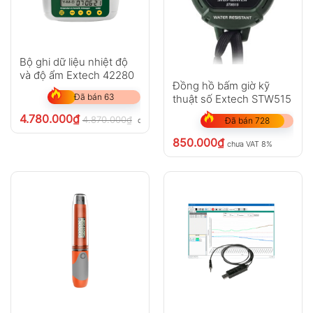
Bộ ghi dữ liệu nhiệt độ
và độ ẩm Extech 42280
Đồng hồ bấm giờ kỹ
Đã bán 63
thuật số Extech STW515
4.780.000
₫
4.870.000
₫
chưa VAT 8%
Đã bán 728
850.000
₫
chưa VAT 8%