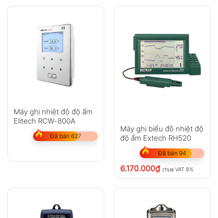
Máy ghi nhiệt độ độ ẩm
Elitech RCW-800A
Máy ghi biểu đồ nhiệt độ
Đã bán 627
độ ẩm Extech RH520
Đã bán 94
6.170.000
₫
chưa VAT 8%