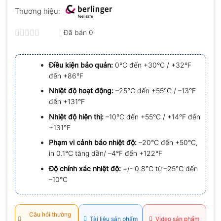
Thương hiệu:
Đã bán
0
Được
xếp
hạng
Điều kiện bảo quản:
0°C đến +30°C / +32°F
0.0
đến +86°F
5
sao
Nhiệt độ hoạt động:
–25°C đến +55°C / –13°F
đến +131°F
Nhiệt độ hiện thị:
–10°C đến +55°C / +14°F đến
+131°F
Phạm vi cảnh báo nhiệt độ:
–20°C đến +50°C,
in 0.1°C tăng dần/ –4°F đến +122°F
Độ chính xác nhiệt độ:
+/- 0.8°C từ –25°C đến
–10°C
Câu hỏi thường
Tài liệu sản phẩm
Video sản phẩm