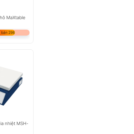
khô MaXtable
 bán 298
ia nhiệt MSH-