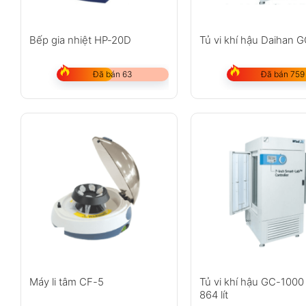
Bếp gia nhiệt HP-20D
Tủ vi khí hậu Daihan 
Đã bán 63
Đã bán 759
Máy li tâm CF-5
Tủ vi khí hậu GC-1000
864 lít