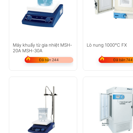
Máy khuấy từ gia nhiệt MSH-
Lò nung 1000℃ FX
20A MSH-30A
Đã bán 244
Đã bán 744