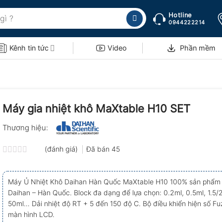
Hotline
0944222214
Kênh tin tức
Video
Phần mềm
Máy gia nhiệt khô MaXtable H10 SET
Thương hiệu:
(đánh giá)
Đã bán
45
Được
xếp
hạng
Máy Ủ Nhiệt Khô Daihan Hàn Quốc MaXtable H10 100% sản phẩm 
0.0
Daihan – Hàn Quốc. Block đa dạng để lựa chọn: 0.2ml, 0.5ml, 1.5/2
5
sao
50ml… Dải nhiệt độ RT + 5 đến 150 độ C. Bộ điều khiển hiện số Fu
màn hình LCD.