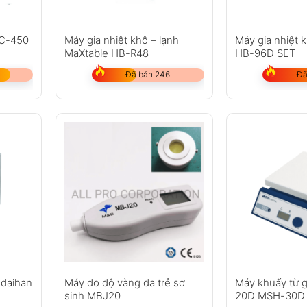
GC-450
Máy gia nhiệt khô – lạnh
Máy gia nhiệt 
MaXtable HB-R48
HB-96D SET
Đã bán 246
Đã
 daihan
Máy đo độ vàng da trẻ sơ
Máy khuấy từ g
sinh MBJ20
20D MSH-30D