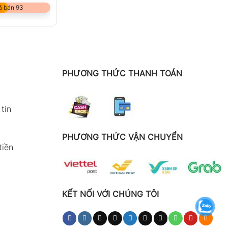
ã bán 93
PHƯƠNG THỨC THANH TOÁN
tin
PHƯƠNG THỨC VẬN CHUYỂN
tiền
KẾT NỐI VỚI CHÚNG TÔI