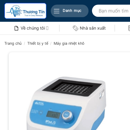
Bỏ
Tìm
qua
Danh mục
kiếm:
nội
dung
Về chúng tôi
Nhà sản xuất
Trang chủ
/
Thiết bị y tế
/
Máy gia nhiệt khô