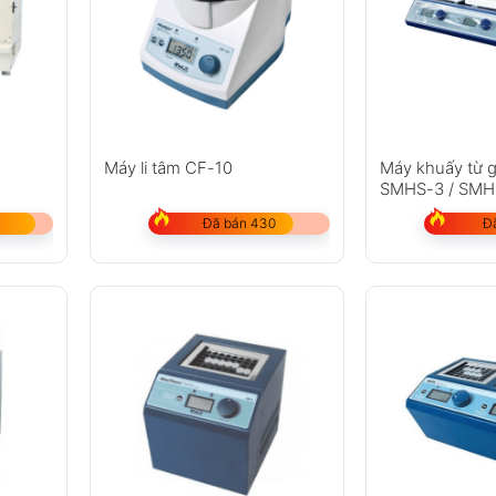
Máy li tâm CF-10
Máy khuấy từ g
SMHS-3 / SMH
Đã bán 430
Đ