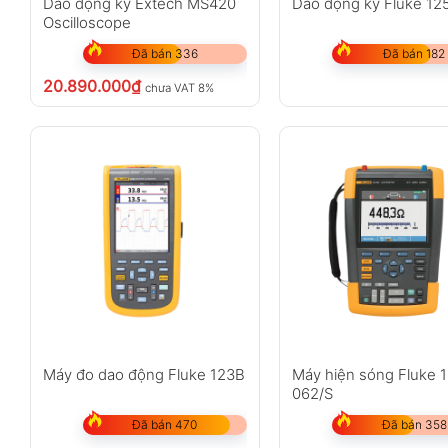
Dao động ký Extech MS420
Dao động ký Fluke 12
Oscilloscope
Đã bán 336
Đã bán 182
20.890.000
₫
chưa VAT 8%
Máy đo dao động Fluke 123B
Máy hiện sóng Fluke 
062/S
Đã bán 470
Đã bán 358