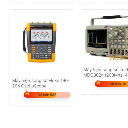
Máy hiện sóng số Tekt
MDO3024 (200Mhz, 4
2.5GS/s)
Máy hiện sóng số Fluke 190-
Đã bán 361
204 OscilloScope
Đã bán 538