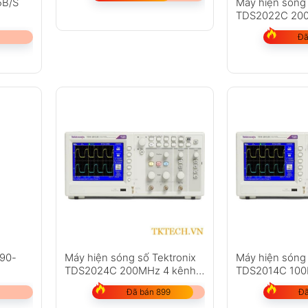
5B/S
Máy hiện sóng 
TDS2022C 200
2 GS/s
Đã
190-
Máy hiện sóng số Tektronix
Máy hiện sóng 
TDS2024C 200MHz 4 kênh
TDS2014C 100
2 GS/s
GS/s
Đã bán 899
Đã