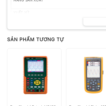
HÃNG SẢN XUẤT
XUẤT XỨ
SẢN PHẨM TƯƠNG TỰ