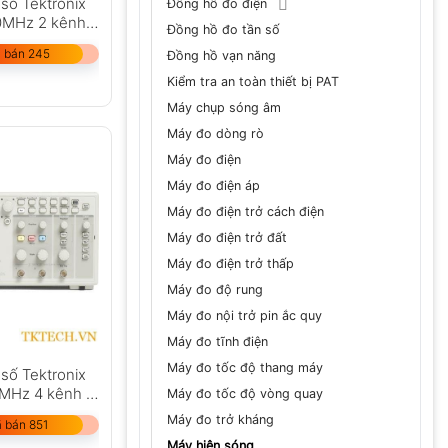
số Tektronix
Đồng hồ đo điện
MHz 2 kênh
Đồng hồ đo tần số
 bán 245
Đồng hồ vạn năng
Kiểm tra an toàn thiết bị PAT
Máy chụp sóng âm
Máy đo dòng rò
Máy đo điện
Máy đo điện áp
Máy đo điện trở cách điện
Máy đo điện trở đất
Máy đo điện trở thấp
Máy đo độ rung
Máy đo nội trở pin ắc quy
Máy đo tĩnh điện
Máy đo tốc độ thang máy
số Tektronix
MHz 4 kênh 2
Máy đo tốc độ vòng quay
Máy đo trở kháng
 bán 851
Máy hiện sóng