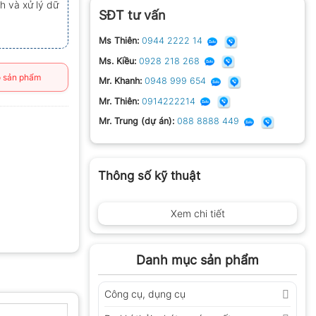
ch và xử lý dữ
SĐT tư vấn
Ms Thiên:
0944 2222 14
Ms. Kiều:
0928 218 268
 sản phẩm
Mr. Khanh:
0948 999 654
Mr. Thiên:
0914222214
Mr. Trung (dự án):
088 8888 449
Thông số kỹ thuật
Xem chi tiết
Danh mục sản phẩm
Công cụ, dụng cụ