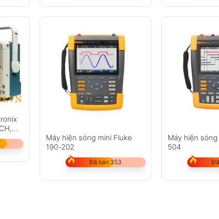
ronix
CH,
Máy hiện sóng mini Fluke
Máy hiện sóng
190-202
504
Đã bán 353
Đã