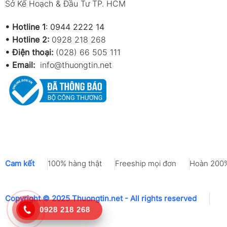
Sở Kế Hoạch & Đầu Tư TP. HCM
•
Hotline 1
:
0944 2222 14
•
Hotline 2:
0928 218 268
• Điện thoại:
(028) 66 505 111
•
Email:
info@thuongtin.net
Cam kết
100% hàng thật
Freeship mọi đơn
Hoàn 200%
Copyright © 2025 Thuongtin.net - All rights reserved
0928 218 268