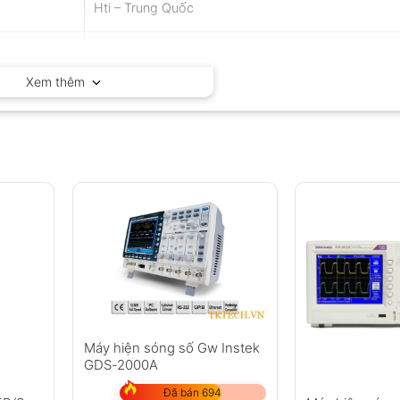
Hti – Trung Quốc
Trung Quốc
Xem thêm
Máy hiện sóng số Gw Instek
GDS-2000A
Đã bán 694