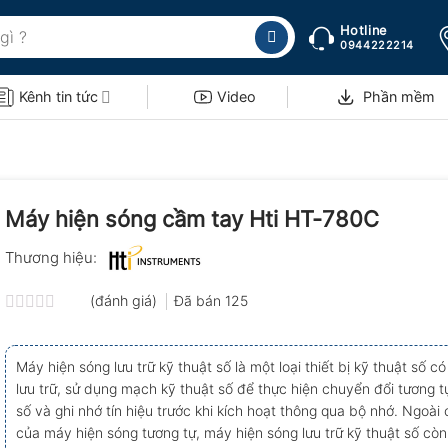
Hotline
0944222214
Kênh tin tức
Video
Phần mềm
Máy hiện sóng cầm tay Hti HT-780C
Thương hiệu:
(đánh giá)
Đã bán
125
Được
xếp
hạng
Máy hiện sóng lưu trữ kỹ thuật số là một loại thiết bị kỹ thuật số c
0.0
lưu trữ, sử dụng mạch kỹ thuật số để thực hiện chuyển đổi tương tự
5
sao
số và ghi nhớ tín hiệu trước khi kích hoạt thông qua bộ nhớ. Ngoài
của máy hiện sóng tương tự, máy hiện sóng lưu trữ kỹ thuật số cò