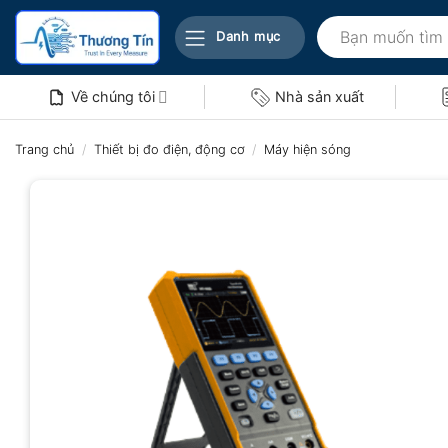
Bỏ
Tìm
qua
Danh mục
kiếm:
nội
dung
Về chúng tôi
Nhà sản xuất
Trang chủ
/
Thiết bị đo điện, động cơ
/
Máy hiện sóng