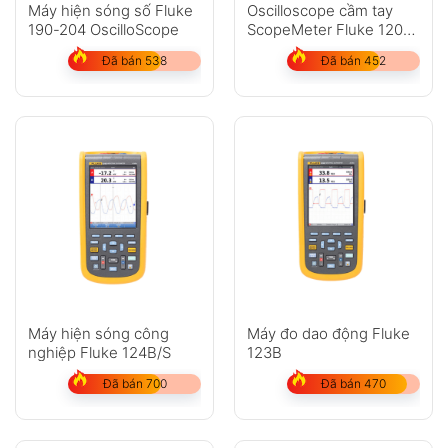
Máy hiện sóng số Fluke
Oscilloscope cầm tay
190-204 OscilloScope
ScopeMeter Fluke 120B
Series
Đã bán 538
Đã bán 452
Máy hiện sóng công
Máy đo dao động Fluke
nghiệp Fluke 124B/S
123B
Đã bán 700
Đã bán 470