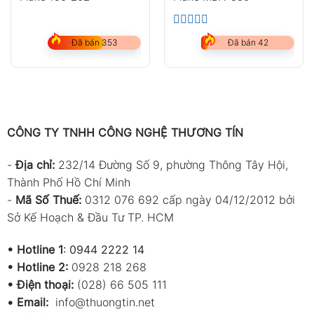
5.00
Được xếp hạng
5 sao
Đã bán 353
Đã bán 42
CÔNG TY TNHH CÔNG NGHỆ THƯƠNG TÍN
-
Địa chỉ:
232/14 Đường Số 9, phường Thông Tây Hội,
Thành Phố Hồ Chí Minh
-
Mã Số Thuế:
0312 076 692 cấp ngày 04/12/2012 bởi
Sở Kế Hoạch & Đầu Tư TP. HCM
•
Hotline 1
:
0944 2222 14
•
Hotline 2:
0928 218 268
• Điện thoại:
(028) 66 505 111
•
Email:
info@thuongtin.net