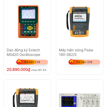
Dao động ký Extech
Máy hiện sóng Fluke
MS420 Oscilloscope
190-062/S
Đã bán 336
Đã bán 358
20.890.000
₫
chưa VAT 8%