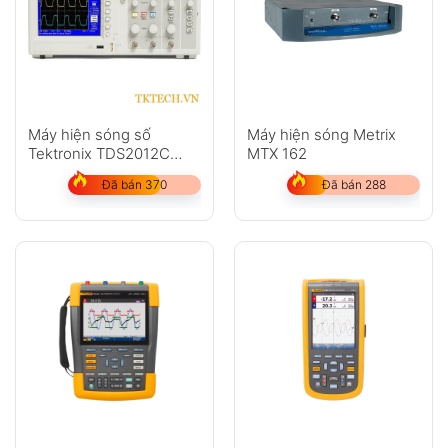
Máy hiện sóng số
Máy hiện sóng Metrix
Tektronix TDS2012C
MTX 162
100MHz 2 kênh 2 GS/s
Đã bán 370
Đã bán 288