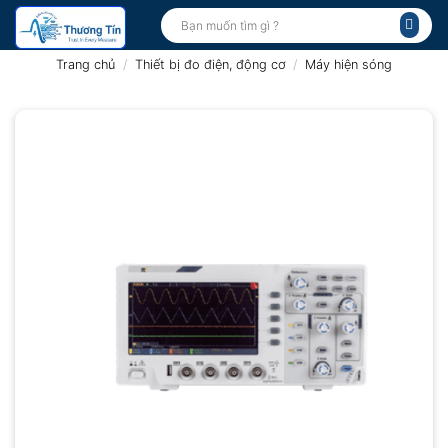
Bỏ
Tìm
kiếm:
qua
nội
Trang chủ
/
Thiết bị đo điện, động cơ
/
Máy hiện sóng
dung