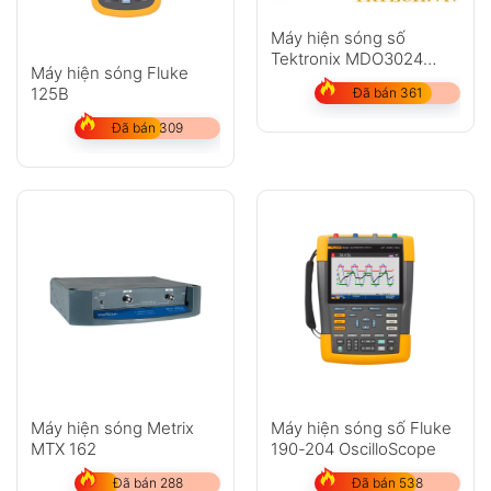
Máy hiện sóng số
Tektronix MDO3024
Máy hiện sóng Fluke
(200Mhz, 4CH, 2.5GS/s)
125B
Đã bán 361
Đã bán 309
Máy hiện sóng Metrix
Máy hiện sóng số Fluke
MTX 162
190-204 OscilloScope
Đã bán 288
Đã bán 538