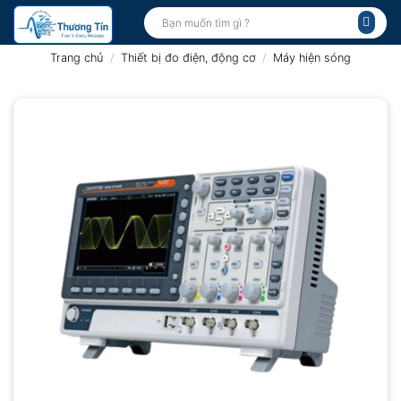
Bỏ
Tìm
kiếm:
qua
nội
Trang chủ
/
Thiết bị đo điện, động cơ
/
Máy hiện sóng
dung