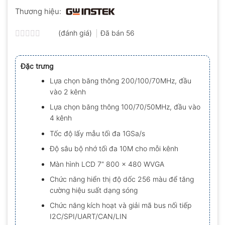
Thương hiệu:
(đánh giá)
Đã bán
56
Được
xếp
hạng
Đặc trưng
0.0
5
Lựa chọn băng thông 200/100/70MHz, đầu
sao
vào 2 kênh
Lựa chọn băng thông 100/70/50MHz, đầu vào
4 kênh
Tốc độ lấy mẫu tối đa 1GSa/s
Độ sâu bộ nhớ tối đa 10M cho mỗi kênh
Màn hình LCD 7” 800 x 480 WVGA
Chức năng hiển thị độ dốc 256 màu để tăng
cường hiệu suất dạng sóng
Chức năng kích hoạt và giải mã bus nối tiếp
I2C/SPI/UART/CAN/LIN