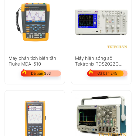
Máy phân tích biến tần
Máy hiện sóng số
Fluke MDA-510
Tektronix TDS2022C
200MHz 2 kênh 2 GS/s
Đã bán 363
Đã bán 245