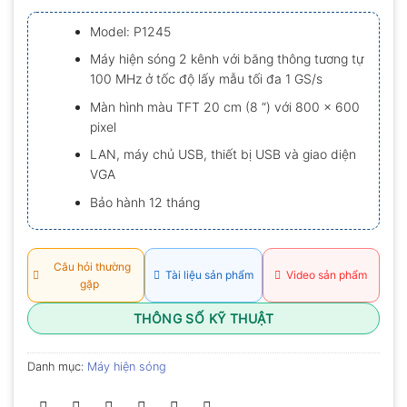
xếp
hạng
Model: P1245
0.0
5
Máy hiện sóng 2 kênh với băng thông tương tự
sao
100 MHz ở tốc độ lấy mẫu tối đa 1 GS/s
Màn hình màu TFT 20 cm (8 “) với 800 x 600
pixel
LAN, máy chủ USB, thiết bị USB và giao diện
VGA
Bảo hành 12 tháng
Câu hỏi thường
Tài liệu sản phẩm
Video sản phẩm
gặp
THÔNG SỐ KỸ THUẬT
Danh mục:
Máy hiện sóng