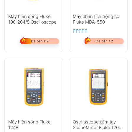
Máy hiện sóng Fluke
Máy phân tích động cơ
190-204/S Oscilloscope
Fluke MDA-550
5.00
Được xếp hạng
5 sao
Đã bán 112
Đã bán 42
Máy hiện sóng Fluke
Oscilloscope cầm tay
124B
ScopeMeter Fluke 120B