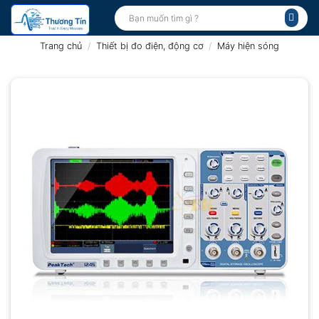
Bỏ
Tìm
kiếm:
qua
nội
Trang chủ
/
Thiết bị đo điện, động cơ
/
Máy hiện sóng
dung