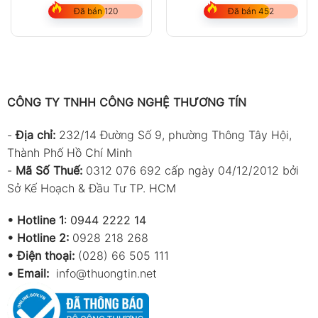
Series
Đã bán 120
Đã bán 452
CÔNG TY TNHH CÔNG NGHỆ THƯƠNG TÍN
-
Địa chỉ:
232/14 Đường Số 9, phường Thông Tây Hội,
Thành Phố Hồ Chí Minh
-
Mã Số Thuế:
0312 076 692 cấp ngày 04/12/2012 bởi
Sở Kế Hoạch & Đầu Tư TP. HCM
•
Hotline 1
:
0944 2222 14
•
Hotline 2:
0928 218 268
• Điện thoại:
(028) 66 505 111
•
Email:
info@thuongtin.net