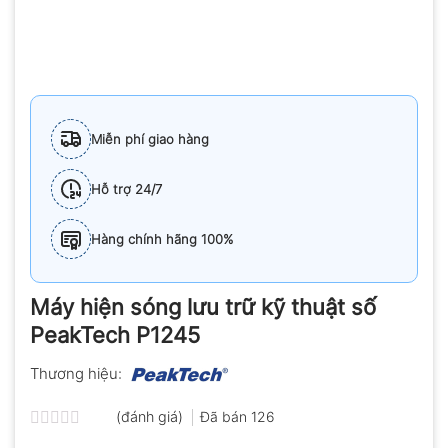
Miễn phí giao hàng
Hỗ trợ 24/7
Hàng chính hãng 100%
Máy hiện sóng lưu trữ kỹ thuật số
PeakTech P1245
Thương hiệu:
(đánh giá)
Đã bán
126
Được