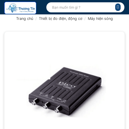
Bỏ
Tìm
kiếm:
qua
nội
Trang chủ
/
Thiết bị đo điện, động cơ
/
Máy hiện sóng
dung