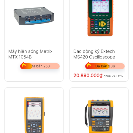
Máy hiện sóng Metrix
Dao động ký Extech
MTX 1054B
MS420 Oscilloscope
Đã bán 250
Đã bán 336
20.890.000
₫
chưa VAT 8%