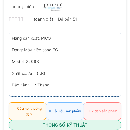
Thương hiệu:
(đánh giá)
Đã bán
51
Được
xếp
hạng
Hãng sản xuất: PICO
0.0
5
sao
Dạng: Máy hiện sóng PC
Model: 2206B
Xuất xứ: Anh (UK)
Bảo hành: 12 Tháng
Câu hỏi thường
Tài liệu sản phẩm
Video sản phẩm
gặp
THÔNG SỐ KỸ THUẬT