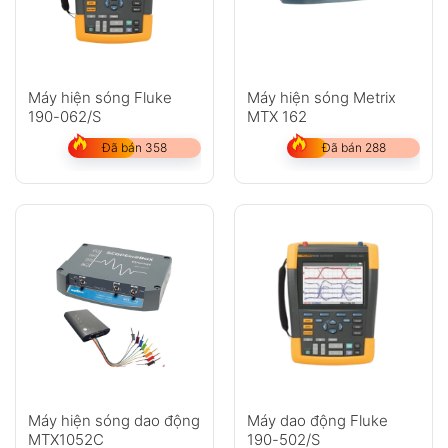
Anh
Chị
Máy hiện sóng Fluke
Máy hiện sóng Metrix
190-062/S
MTX 162
Đã bán 358
Đã bán 288
GỬI
Không có bình luận nào
Máy hiện sóng dao động
Máy dao động Fluke
MTX1052C
190-502/S