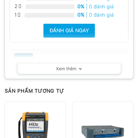
2
0%
| 0 đánh giá
1
0%
| 0 đánh giá
ĐÁNH GIÁ NGAY
Tất cả
5
4
3
2
1
Xem thêm
Có video
Có ảnh
Chưa có đánh giá nào.
SẢN PHẨM TƯƠNG TỰ
Hỏi đáp