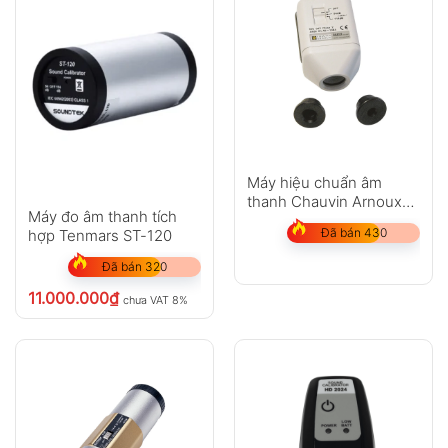
Máy hiệu chuẩn âm
thanh Chauvin Arnoux
Máy đo âm thanh tích
CA 833
Đã bán 430
hợp Tenmars ST-120
Đã bán 320
11.000.000
₫
chưa VAT 8%