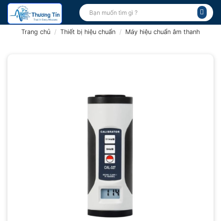
Bỏ
Tìm
kiếm:
qua
nội
Trang chủ
/
Thiết bị hiệu chuẩn
/
Máy hiệu chuẩn âm thanh
dung