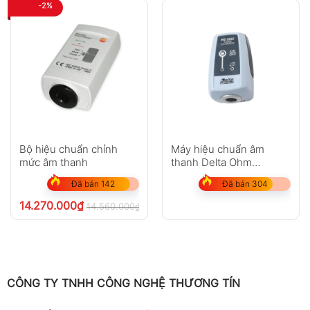
-2%
Bộ hiệu chuẩn chỉnh
Máy hiệu chuẩn âm
mức âm thanh
thanh Delta Ohm
HD2022 Class II
Đã bán 142
Đã bán 304
14.270.000
₫
14.560.000
₫
chưa VAT 8%
CÔNG TY TNHH CÔNG NGHỆ THƯƠNG TÍN