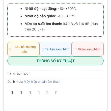
xếp
hạng
Nhiệt độ hoạt động
: -10~+50°C
0.0
5
Nhiệt độ bảo quản:
-40~+65°C
sao
Mức áp suất âm thanh:
94 dB và 114 dB (dựa
trên 20 µPa)
Câu hỏi thường
Tài liệu sản phẩm
Video sản phẩm
gặp
THÔNG SỐ KỸ THUẬT
SKU:
CAL-327
Danh mục:
Máy hiệu chuẩn âm thanh