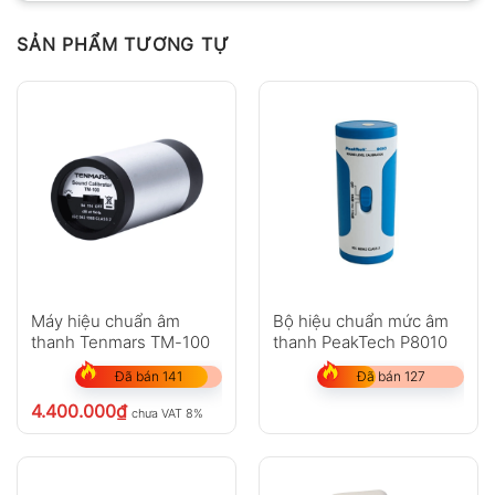
SẢN PHẨM TƯƠNG TỰ
Máy hiệu chuẩn âm
Bộ hiệu chuẩn mức âm
thanh Tenmars TM-100
thanh PeakTech P8010
Đã bán 141
Đã bán 127
4.400.000
₫
chưa VAT 8%