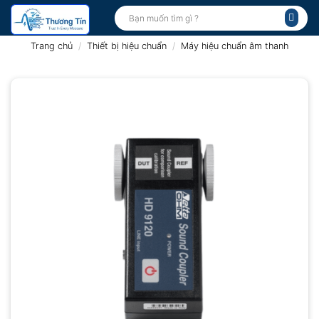
Bỏ
Tìm
kiếm:
qua
nội
Trang chủ
/
Thiết bị hiệu chuẩn
/
Máy hiệu chuẩn âm thanh
dung