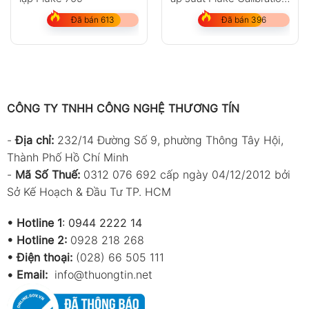
P5514
Đã bán 613
Đã bán 396
CÔNG TY TNHH CÔNG NGHỆ THƯƠNG TÍN
-
Địa chỉ:
232/14 Đường Số 9, phường Thông Tây Hội,
Thành Phố Hồ Chí Minh
-
Mã Số Thuế:
0312 076 692 cấp ngày 04/12/2012 bởi
Sở Kế Hoạch & Đầu Tư TP. HCM
•
Hotline 1
:
0944 2222 14
•
Hotline 2:
0928 218 268
• Điện thoại:
(028) 66 505 111
•
Email:
info@thuongtin.net