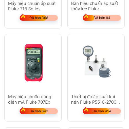
Máy hiệu chuẩn áp suất
Bàn hiệu chuẩn áp suất
Fluke 718 Series
thủy lực Fluke
Calibration P5515
Đã bán 398
Đã bán 94
Máy hiệu chuẩn dòng
Thiết bị đo áp suất khí
điện mA Fluke 707Ex
nén Fluke P5510-2700G,
P5513-2700G
Đã bán 643
Đã bán 454