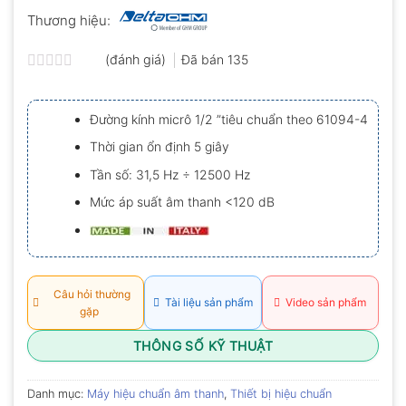
Thương hiệu:
(đánh giá)
Đã bán
135
Được
xếp
hạng
Đường kính micrô 1/2 ”tiêu chuẩn theo 61094-4
0.0
5
Thời gian ổn định 5 giây
sao
Tần số: 31,5 Hz ÷ 12500 Hz
Mức áp suất âm thanh <120 dB
Câu hỏi thường
Tài liệu sản phẩm
Video sản phẩm
gặp
THÔNG SỐ KỸ THUẬT
Danh mục:
Máy hiệu chuẩn âm thanh
,
Thiết bị hiệu chuẩn