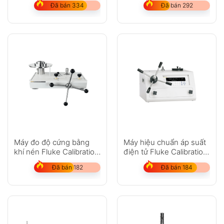
Đã bán 334
Đã bán 292
Máy đo độ cứng bằng
Máy hiệu chuẩn áp suất
khí nén Fluke Calibration
điện tử Fluke Calibration
P3031, P3032
E-DWT-H
Đã bán 182
Đã bán 184