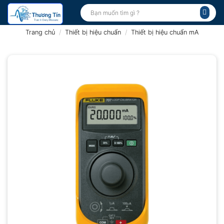
Bỏ
Tìm
kiếm:
qua
nội
Trang chủ
/
Thiết bị hiệu chuẩn
/
Thiết bị hiệu chuẩn mA
dung