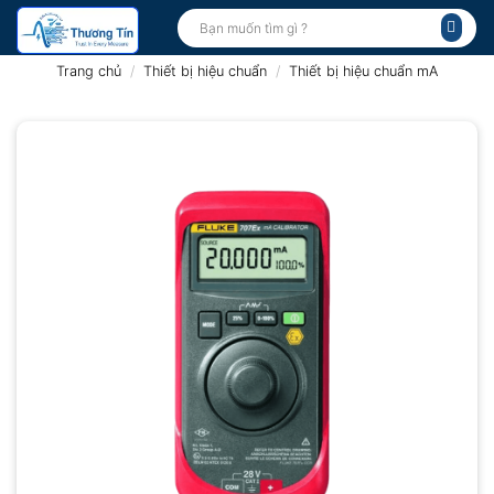
Bỏ
Tìm
kiếm:
qua
nội
Trang chủ
/
Thiết bị hiệu chuẩn
/
Thiết bị hiệu chuẩn mA
dung