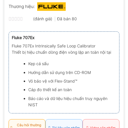
Thương hiệu:
(đánh giá)
Đã bán
80
Được
xếp
hạng
Fluke 707Ex
0.0
5
Fluke 707Ex Intrinsically Safe Loop Calibrator
sao
Thiết bị hiệu chuẩn dòng điện vòng lặp an toàn nội tại
Kẹp cá sấu
Hướng dẫn sử dụng trên CD-ROM
Vỏ bảo vệ với Flex-Stand™
Cáp đo thiết kế an toàn
Báo cáo và dữ liệu hiệu chuẩn truy nguyên
NIST
Câu hỏi thường
Tài liệu sản phẩm
Video sản phẩm