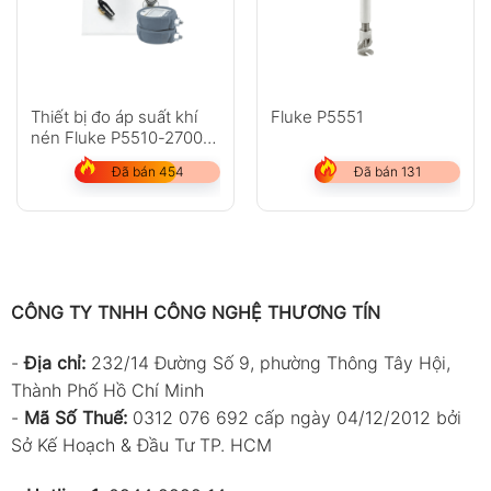
Thiết bị đo áp suất khí
Fluke P5551
nén Fluke P5510-2700G,
P5513-2700G
Đã bán 454
Đã bán 131
CÔNG TY TNHH CÔNG NGHỆ THƯƠNG TÍN
-
Địa chỉ:
232/14 Đường Số 9, phường Thông Tây Hội,
Thành Phố Hồ Chí Minh
-
Mã Số Thuế:
0312 076 692 cấp ngày 04/12/2012 bởi
Sở Kế Hoạch & Đầu Tư TP. HCM