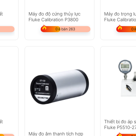
ất
Máy đo độ cứng thủy lực
Máy đo trọng l
Fluke Calibration P3800
Fluke Calibrat
Đã bán 263
Đã
ất
Thiết bị đo áp 
Fluke P5510-2
2700G
Máy đo âm thanh tích hợp