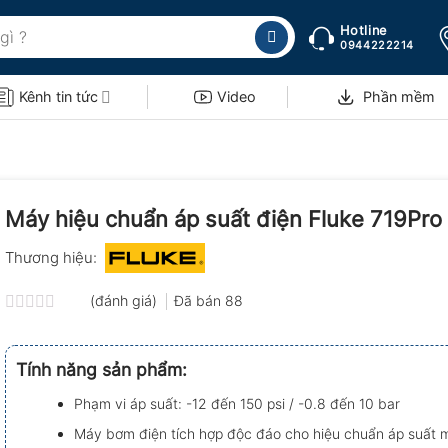
Hotline
0944222214
Kênh tin tức
Video
Phần mềm
Máy hiệu chuẩn áp suất điện Fluke 719Pro
Thương hiệu:
(đánh giá)
Đã bán
88
Được
xếp
hạng
Tính năng sản phẩm:
0.0
5
Phạm vi áp suất: -12 đến 150 psi / -0.8 đến 10 bar
sao
Máy bơm điện tích hợp độc đáo cho hiệu chuẩn áp suất 