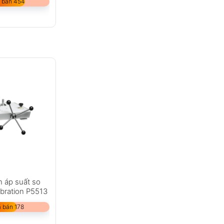
 bán 454
 áp suất so
ibration P5513
 bán 178