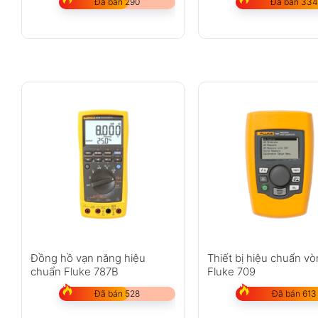
Đã bán 290
Đã bán 334
Đồng hồ vạn năng hiệu
Thiết bị hiệu chuẩn vò
chuẩn Fluke 787B
Fluke 709
Đã bán 528
Đã bán 613