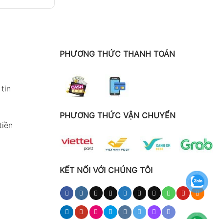
PHƯƠNG THỨC THANH TOÁN
tin
PHƯƠNG THỨC VẬN CHUYỂN
tiền
KẾT NỐI VỚI CHÚNG TÔI