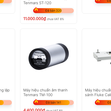
Đã
Tenmars ST-120
Đã bán 320
11.000.000
₫
chưa VAT 8%
ng lặp
Máy hiệu chuẩn âm thanh
Máy hiệu chuẩn
Tenmars TM-100
sánh Fluke Cal
Đã bán 141
Đã
4.400.000
₫
chưa VAT 8%