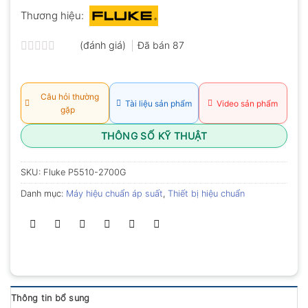
Thương hiệu:
(đánh giá)
Đã bán
87
Được
xếp
hạng
0.0
Câu hỏi thường
Tài liệu sản phẩm
Video sản phẩm
5
gặp
sao
THÔNG SỐ KỸ THUẬT
SKU:
Fluke P5510-2700G
Danh mục:
Máy hiệu chuẩn áp suất
,
Thiết bị hiệu chuẩn
Thông tin bổ sung