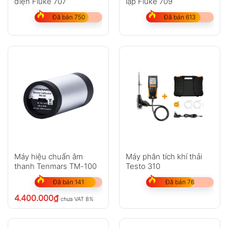
điện Fluke 707
lặp Fluke 709
Đã bán 750
Đã bán 613
Máy hiệu chuẩn âm
Máy phân tích khí thải
thanh Tenmars TM-100
Testo 310
Đã bán 141
Đã bán 76
4.400.000
₫
chưa VAT 8%