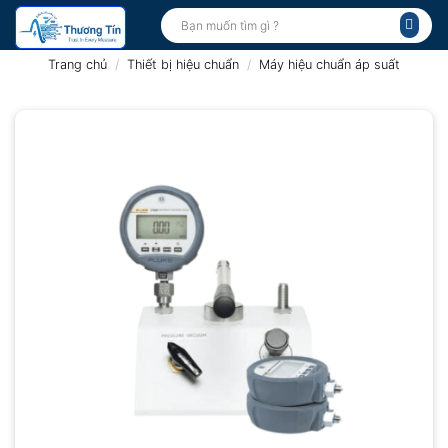
Bỏ
Tìm
kiếm:
qua
nội
Trang chủ
/
Thiết bị hiệu chuẩn
/
Máy hiệu chuẩn áp suất
dung