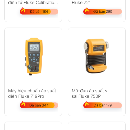
điện tử Fluke Calibration
Fluke 721
E-DWT-H
Đã bán 184
Đã bán 290
Máy hiệu chuẩn áp suất
Mô-đun áp suất vi
điện Fluke 719Pro
sai Fluke 750P
Đã bán 344
Đã bán 179