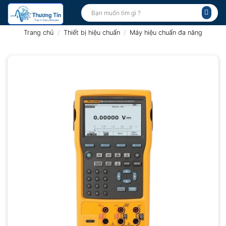
Bỏ
Tìm
kiếm:
qua
nội
Trang chủ
/
Thiết bị hiệu chuẩn
/
Máy hiệu chuẩn đa năng
dung