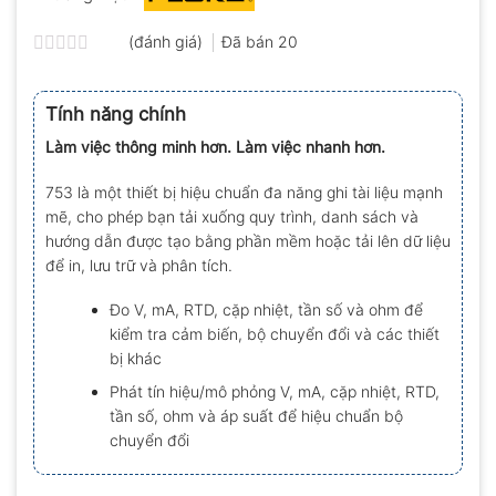
(đánh giá)
Đã bán
20
Được
xếp
hạng
Tính năng chính
0.0
5
Làm việc thông minh hơn. Làm việc nhanh hơn.
sao
753 là một thiết bị hiệu chuẩn đa năng ghi tài liệu mạnh
mẽ, cho phép bạn tải xuống quy trình, danh sách và
hướng dẫn được tạo bằng phần mềm hoặc tải lên dữ liệu
để in, lưu trữ và phân tích.
Đo V, mA, RTD, cặp nhiệt, tần số và ohm để
kiểm tra cảm biến, bộ chuyển đổi và các thiết
bị khác
Phát tín hiệu/mô phỏng V, mA, cặp nhiệt, RTD,
tần số, ohm và áp suất để hiệu chuẩn bộ
chuyển đổi