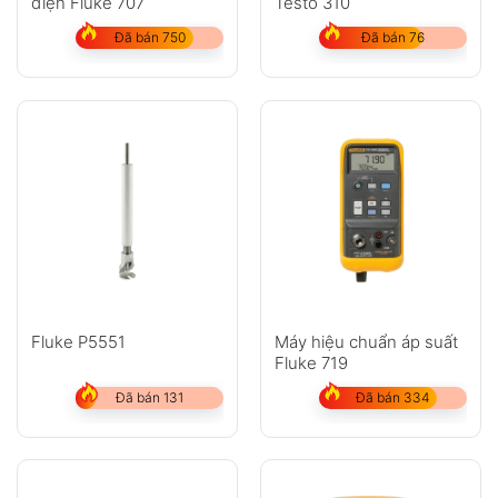
điện Fluke 707
Testo 310
Đã bán 750
Đã bán 76
Fluke P5551
Máy hiệu chuẩn áp suất
Fluke 719
Đã bán 131
Đã bán 334