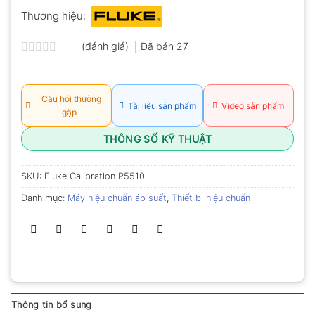
Thương hiệu:
(đánh giá)
Đã bán
27
Được
xếp
hạng
0.0
Câu hỏi thường
Tài liệu sản phẩm
Video sản phẩm
5
gặp
sao
THÔNG SỐ KỸ THUẬT
SKU:
Fluke Calibration P5510
Danh mục:
Máy hiệu chuẩn áp suất
,
Thiết bị hiệu chuẩn
Thông tin bổ sung