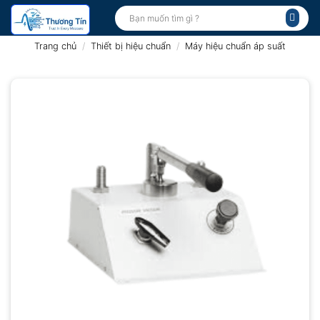
Bỏ
Tìm
kiếm:
qua
nội
Trang chủ
/
Thiết bị hiệu chuẩn
/
Máy hiệu chuẩn áp suất
dung