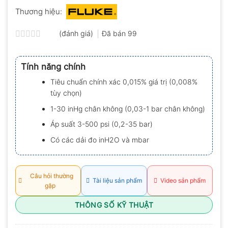
Thương hiệu:
(đánh giá)
Đã bán
99
Được
xếp
hạng
Tính năng chính
0.0
5
Tiêu chuẩn chính xác 0,015% giá trị (0,008%
sao
tùy chọn)
1-30 inHg chân không (0,03-1 bar chân không)
Áp suất 3-500 psi (0,2-35 bar)
Có các dải đo inH2O và mbar
Câu hỏi thường
Tài liệu sản phẩm
Video sản phẩm
gặp
THÔNG SỐ KỸ THUẬT