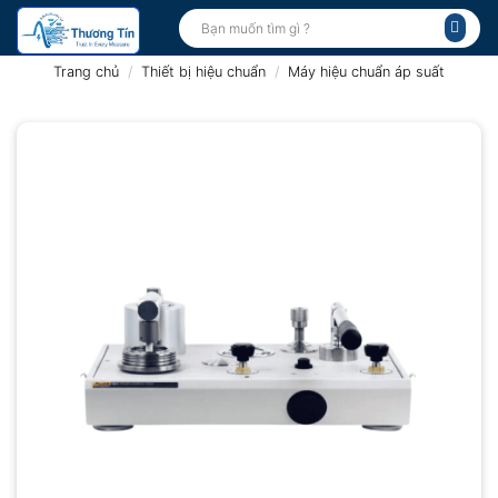
Bỏ
Tìm
kiếm:
qua
nội
Trang chủ
/
Thiết bị hiệu chuẩn
/
Máy hiệu chuẩn áp suất
dung