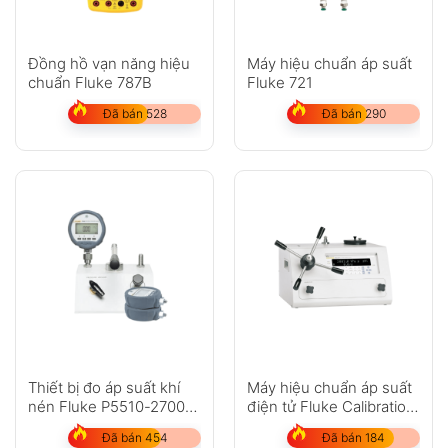
Đồng hồ vạn năng hiệu
Máy hiệu chuẩn áp suất
chuẩn Fluke 787B
Fluke 721
Đã bán 528
Đã bán 290
Thiết bị đo áp suất khí
Máy hiệu chuẩn áp suất
nén Fluke P5510-2700G,
điện tử Fluke Calibration
P5513-2700G
E-DWT-H
Đã bán 454
Đã bán 184