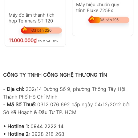
Máy hiệu chuẩn quy
trình Fluke 725Ex
Máy đo âm thanh tích
Đã bán 195
hợp Tenmars ST-120
Đã bán 320
11.000.000
₫
chưa VAT 8%
CÔNG TY TNHH CÔNG NGHỆ THƯƠNG TÍN
-
Địa chỉ:
232/14 Đường Số 9, phường Thông Tây Hội,
Thành Phố Hồ Chí Minh
-
Mã Số Thuế:
0312 076 692 cấp ngày 04/12/2012 bởi
Sở Kế Hoạch & Đầu Tư TP. HCM
•
Hotline 1
:
0944 2222 14
•
Hotline 2:
0928 218 268