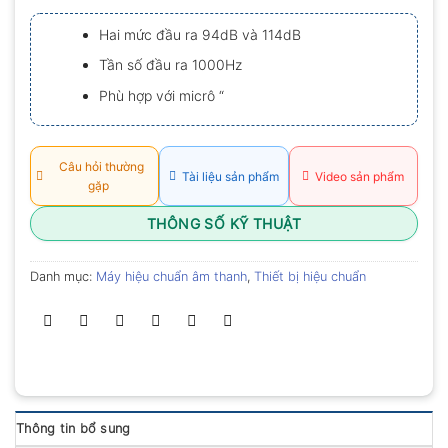
xếp
hạng
Hai mức đầu ra 94dB và 114dB
0.0
5
Tần số đầu ra 1000Hz
sao
Phù hợp với micrô “
Câu hỏi thường
Tài liệu sản phẩm
Video sản phẩm
gặp
THÔNG SỐ KỸ THUẬT
Danh mục:
Máy hiệu chuẩn âm thanh
,
Thiết bị hiệu chuẩn
Thông tin bổ sung