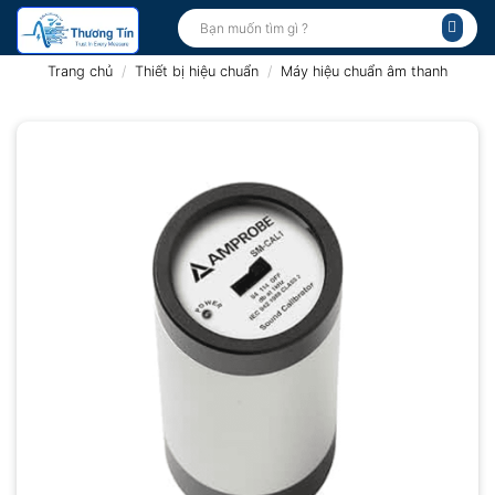
Bỏ
Tìm
kiếm:
qua
nội
Trang chủ
/
Thiết bị hiệu chuẩn
/
Máy hiệu chuẩn âm thanh
dung