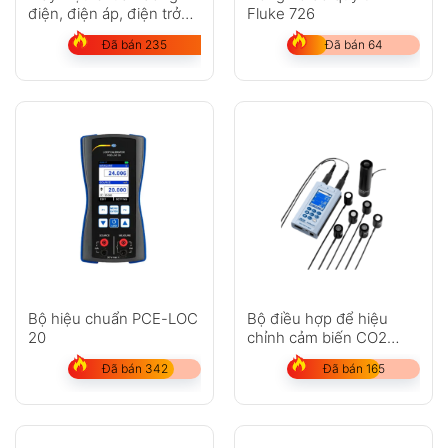
điện, điện áp, điện trở
Fluke 726
Sanwa STD5000M
Đã bán 235
Đã bán 64
Bộ hiệu chuẩn PCE-LOC
Bộ điều hợp để hiệu
20
chỉnh cảm biến CO2
Delta OHM HD31.B3
Đã bán 342
Đã bán 165