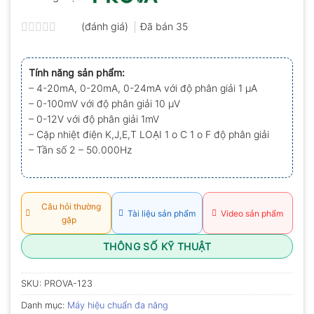
(đánh giá)
Đã bán
35
Được
xếp
hạng
Tính năng sản phẩm:
0.0
– 4-20mA, 0-20mA, 0-24mA với độ phân giải 1 μA
5
sao
– 0-100mV với độ phân giải 10 μV
– 0-12V với độ phân giải 1mV
– Cặp nhiệt điện K,J,E,T LOẠI 1 o C 1 o F độ phân giải
– Tần số 2 – 50.000Hz
Câu hỏi thường
Tài liệu sản phẩm
Video sản phẩm
gặp
THÔNG SỐ KỸ THUẬT
SKU:
PROVA-123
Danh mục:
Máy hiệu chuẩn đa năng