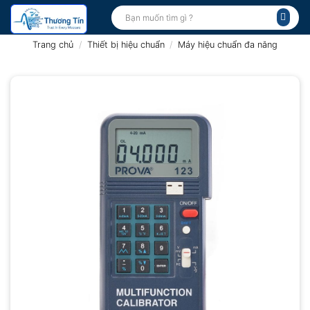
Bỏ
Tìm
kiếm:
qua
nội
Trang chủ
/
Thiết bị hiệu chuẩn
/
Máy hiệu chuẩn đa năng
dung