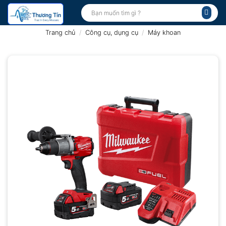
Bỏ
Tìm
kiếm:
qua
nội
Trang chủ
/
Công cụ, dụng cụ
/
Máy khoan
dung