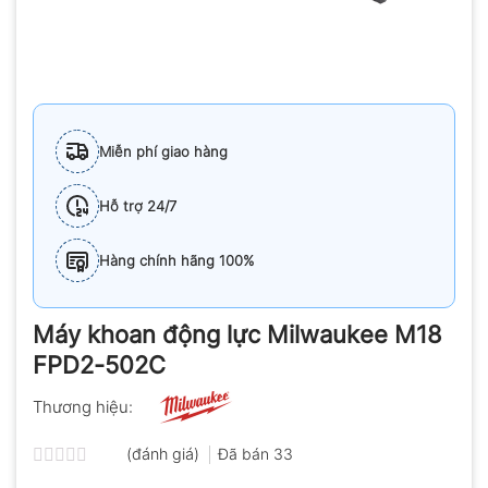
Miễn phí giao hàng
Hỗ trợ 24/7
Hàng chính hãng 100%
Máy khoan động lực Milwaukee M18
FPD2-502C
Thương hiệu:
(đánh giá)
Đã bán
33
Được