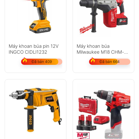
Máy khoan búa pin 12V
Máy khoan búa
INGCO CIDLI1232
Milwaukee M18 CHM-
902C
Đã bán 409
Đã bán 664