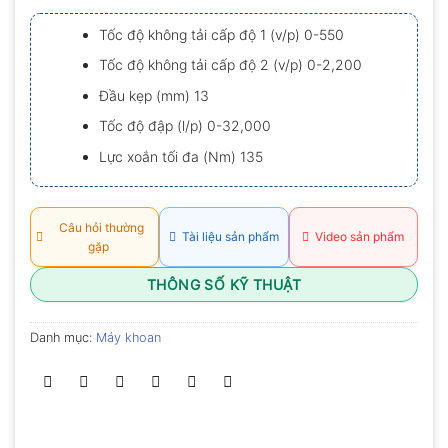
xếp
hạng
Tốc độ không tải cấp độ 1 (v/p) 0-550
0.0
5
Tốc độ không tải cấp độ 2 (v/p) 0-2,200
sao
Đầu kẹp (mm) 13
Tốc độ đập (l/p) 0-32,000
Lực xoắn tối đa (Nm) 135
Câu hỏi thường
Tài liệu sản phẩm
Video sản phẩm
gặp
THÔNG SỐ KỸ THUẬT
Danh mục:
Máy khoan