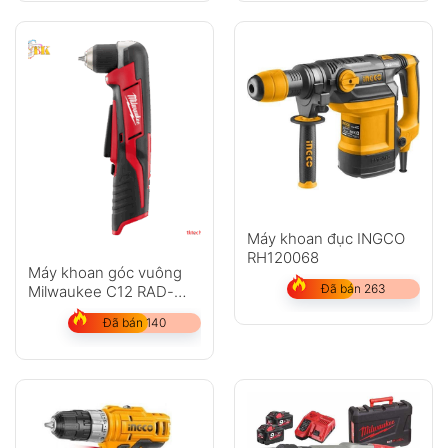
Máy khoan đục INGCO
RH120068
Máy khoan góc vuông
Đã bán 263
Milwaukee C12 RAD-
202C
Đã bán 140