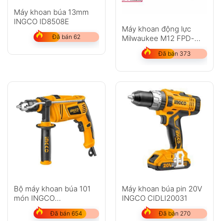
Máy khoan búa 13mm
INGCO ID8508E
Máy khoan động lực
Đã bán 62
Milwaukee M12 FPD-
402C
Đã bán 373
Bộ máy khoan búa 101
Máy khoan búa pin 20V
món INGCO
INGCO CIDLI20031
HKTHP11021E
Đã bán 654
Đã bán 270