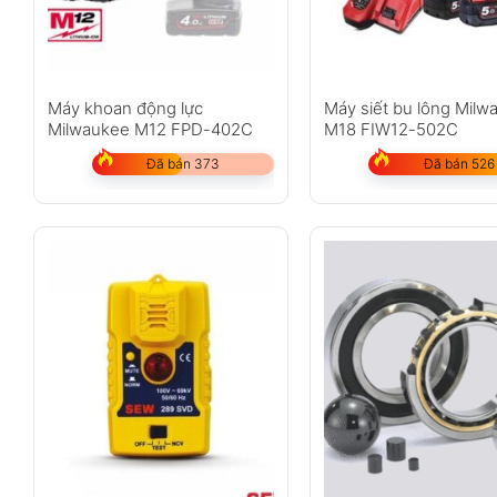
Máy khoan động lực
Máy siết bu lông Milw
Milwaukee M12 FPD-402C
M18 FIW12-502C
Đã bán 373
Đã bán 526