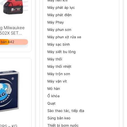
Máy nén khí
Máy phát áp lực
Máy phát điện
Máy Phay
ng Milwaukee
Máy phun sơn
502X SET
Máy phun xịt rửa xe
1 sạc)
 bán 442
Máy sạc bình
Máy siết bu lông
Máy thổi
Máy thổi nhiệt
Máy trộn sơn
Máy vặn vít
Mỏ hàn
Ổ khóa
Quạt
Sào thao tác, tiếp địa
Súng bắn keo
Thiết bị bơm nước
2RS – KG