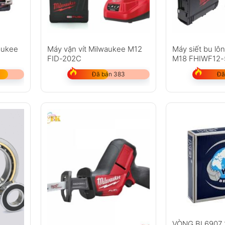
aukee
Máy vặn vít Milwaukee M12
Máy siết bu lô
FID-202C
M18 FHIWF12-
(2pin x 5.0Ah, 
Đã bán 383
Đã
VÒNG BI 6907 