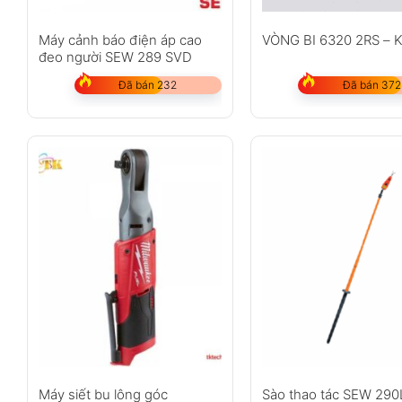
Máy cảnh báo điện áp cao
VÒNG BI 6320 2RS – 
đeo người SEW 289 SVD
Đã bán 232
Đã bán 372
Máy siết bu lông góc
Sào thao tác SEW 29