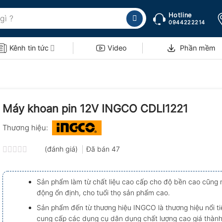
Hotline
0944222214
Kênh tin tức
Video
Phần mềm
Máy khoan pin 12V INGCO CDLI1221
Thương hiệu:
(đánh giá)
Đã bán
47
Được
xếp
hạng
Sản phẩm làm từ chất liệu cao cấp cho độ bền cao cũng 
0.0
động ổn định, cho tuổi thọ sản phẩm cao.
5
sao
Sản phẩm đến từ thương hiệu INGCO là thương hiệu nổi t
cung cấp các dụng cụ dân dụng chất lượng cao giá thành