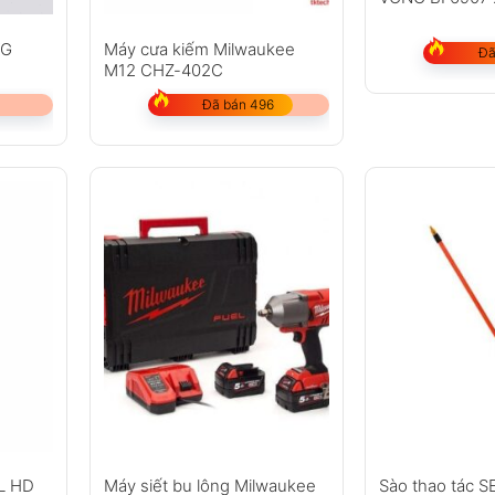
KG
Máy cưa kiếm Milwaukee
Đã
M12 CHZ-402C
Đã bán 496
0L HD
Máy siết bu lông Milwaukee
Sào thao tác 