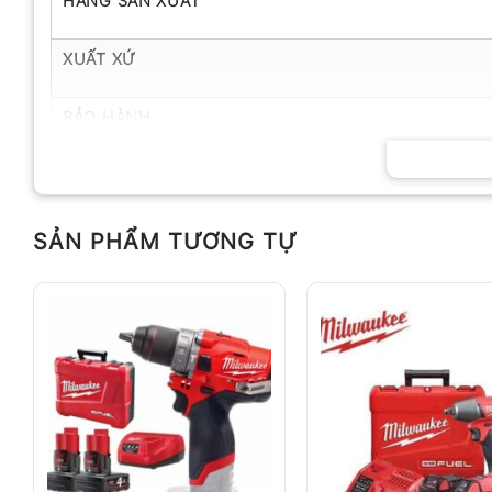
HÃNG SẢN XUẤT
XUẤT XỨ
BẢO HÀNH
SẢN PHẨM TƯƠNG TỰ