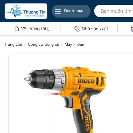
Bỏ
Tìm
qua
Danh mục
kiếm:
nội
dung
Về chúng tôi
Nhà sản xuất
Trang chủ
/
Công cụ, dụng cụ
/
Máy khoan