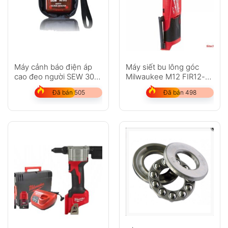
Máy cảnh báo điện áp
Máy siết bu lông góc
cao đeo người SEW 302
Milwaukee M12 FIR12-
SVD
202C
Đã bán 505
Đã bán 498