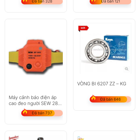
Đã bán 328
Đã bán 121
VÒNG BI 6207 ZZ – KG
Máy cảnh báo điện áp
Đã bán 646
cao đeo người SEW 287
SVD
Đã bán 737