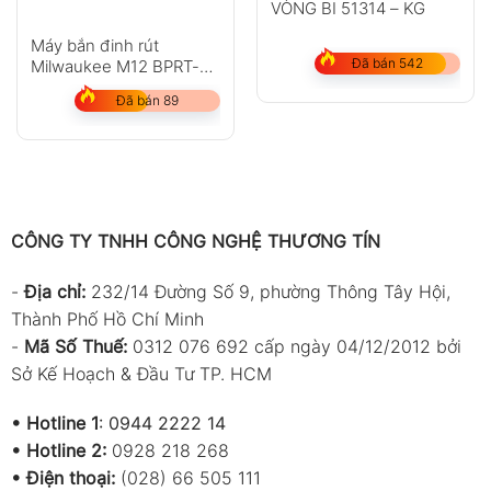
VÒNG BI 51314 – KG
Máy bắn đinh rút
Đã bán 542
Milwaukee M12 BPRT-
202C
Đã bán 89
CÔNG TY TNHH CÔNG NGHỆ THƯƠNG TÍN
-
Địa chỉ:
232/14 Đường Số 9, phường Thông Tây Hội,
Thành Phố Hồ Chí Minh
-
Mã Số Thuế:
0312 076 692 cấp ngày 04/12/2012 bởi
Sở Kế Hoạch & Đầu Tư TP. HCM
•
Hotline 1
:
0944 2222 14
•
Hotline 2:
0928 218 268
• Điện thoại:
(028) 66 505 111