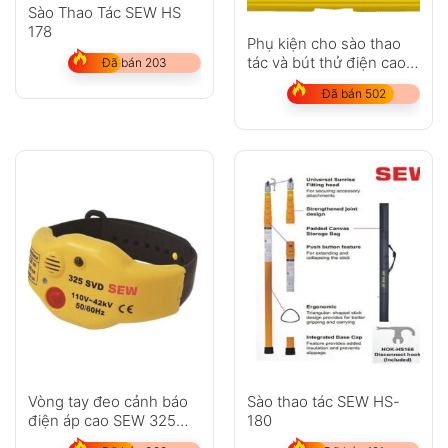
Sào Thao Tác SEW HS
178
Phụ kiện cho sào thao
tác và bút thử điện cao
Đã bán 203
áp SEW 1026 AH
Đã bán 502
Vòng tay đeo cảnh báo
Sào thao tác SEW HS-
điện áp cao SEW 325
180
SVD