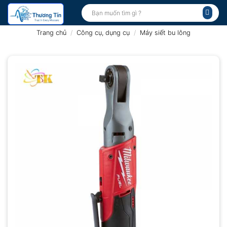
Bỏ
Tìm
kiếm:
qua
nội
Trang chủ
/
Công cụ, dụng cụ
/
Máy siết bu lông
dung