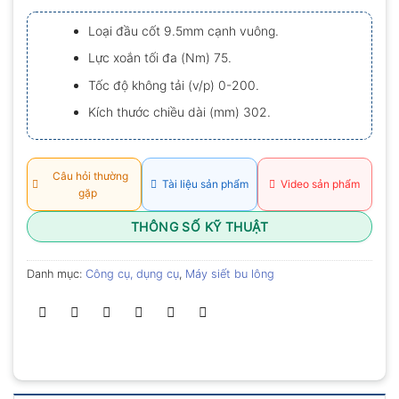
xếp
hạng
Loại đầu cốt 9.5mm cạnh vuông.
0.0
5
Lực xoắn tối đa (Nm) 75.
sao
Tốc độ không tải (v/p) 0-200.
Kích thước chiều dài (mm) 302.
Câu hỏi thường
Tài liệu sản phẩm
Video sản phẩm
gặp
THÔNG SỐ KỸ THUẬT
Danh mục:
Công cụ, dụng cụ
,
Máy siết bu lông