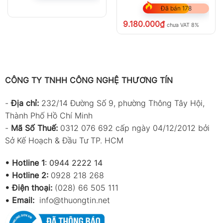
Đã bán 178
9.180.000
₫
chưa VAT 8%
CÔNG TY TNHH CÔNG NGHỆ THƯƠNG TÍN
-
Địa chỉ:
232/14 Đường Số 9, phường Thông Tây Hội,
Thành Phố Hồ Chí Minh
-
Mã Số Thuế:
0312 076 692 cấp ngày 04/12/2012 bởi
Sở Kế Hoạch & Đầu Tư TP. HCM
•
Hotline 1
:
0944 2222 14
•
Hotline 2:
0928 218 268
• Điện thoại:
(028) 66 505 111
•
Email:
info@thuongtin.net