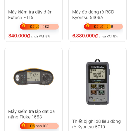
Máy kiểm tra dây điện
Máy đo dòng rò RCD
Extech ET15
Kyoritsu 5406A
Đã bán 482
Đã bán 546
340.000
₫
6.880.000
₫
chưa VAT 8%
chưa VAT 8%
Máy kiểm tra lắp đặt đa
năng Fluke 1663
Thiết bị ghi dữ liệu dòng
Đã bán 103
rò Kyoritsu 5010