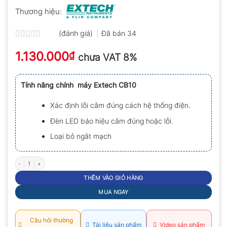
Thương hiệu:
(đánh giá)
Đã bán
34
Được
1.130.000
xếp
₫
chưa VAT 8%
hạng
0.0
5
Tính năng chính máy Extech CB10
sao
Xác định lỗi cắm đúng cách hệ thống điện.
Đèn LED báo hiệu cắm đúng hoặc lỗi.
Loại bỏ ngắt mạch
Máy kiểm tra hệ thống dây điện Extech CB10 số lượng
THÊM VÀO GIỎ HÀNG
MUA NGAY
Câu hỏi thường
Tài liệu sản phẩm
Video sản phẩm