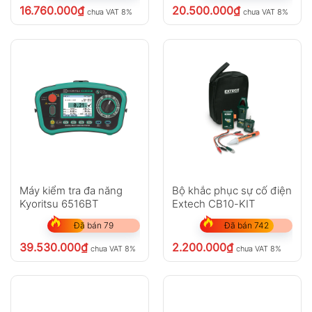
16.760.000
₫
20.500.000
₫
chưa VAT 8%
chưa VAT 8%
Máy kiểm tra đa năng
Bộ khắc phục sự cố điện
Kyoritsu 6516BT
Extech CB10-KIT
Đã bán 79
Đã bán 742
39.530.000
₫
2.200.000
₫
chưa VAT 8%
chưa VAT 8%