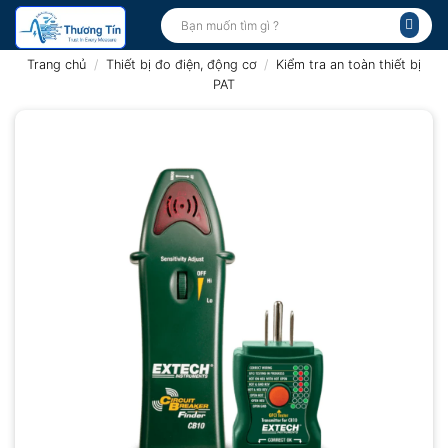
Bỏ
Tìm
kiếm:
qua
nội
Trang chủ
/
Thiết bị đo điện, động cơ
/
Kiểm tra an toàn thiết bị
dung
PAT