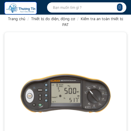
Bỏ
Tìm
kiếm:
qua
nội
Trang chủ
/
Thiết bị đo điện, động cơ
/
Kiểm tra an toàn thiết bị
dung
PAT