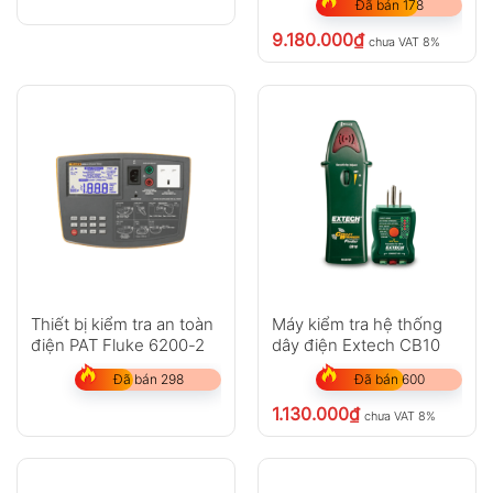
Đã bán 178
9.180.000
₫
chưa VAT 8%
Thiết bị kiểm tra an toàn
Máy kiểm tra hệ thống
điện PAT Fluke 6200-2
dây điện Extech CB10
Đã bán 298
Đã bán 600
1.130.000
₫
chưa VAT 8%