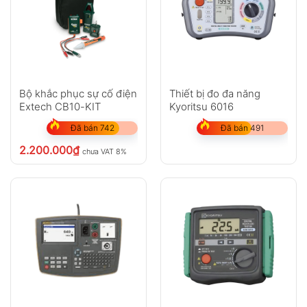
Bộ khắc phục sự cố điện
Thiết bị đo đa năng
Extech CB10-KIT
Kyoritsu 6016
Đã bán 742
Đã bán 491
2.200.000
₫
chưa VAT 8%