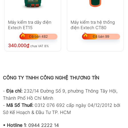
Máy kiểm tra dây điện
Máy kiểm tra hệ thống
Extech ET15
điện Extech CT80
Đã bán 482
Đã bán 99
340.000
₫
chưa VAT 8%
CÔNG TY TNHH CÔNG NGHỆ THƯƠNG TÍN
-
Địa chỉ:
232/14 Đường Số 9, phường Thông Tây Hội,
Thành Phố Hồ Chí Minh
-
Mã Số Thuế:
0312 076 692 cấp ngày 04/12/2012 bởi
Sở Kế Hoạch & Đầu Tư TP. HCM
•
Hotline 1
:
0944 2222 14