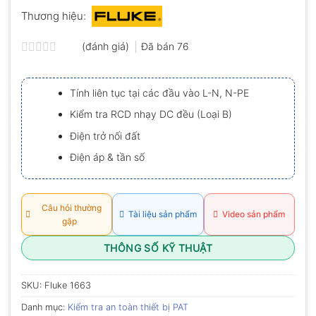
Thương hiệu:
(đánh giá)
Đã bán
76
Được
xếp
hạng
Tính liên tục tại các đầu vào L-N, N-PE
0.0
5
Kiểm tra RCD nhạy DC đều (Loại B)
sao
Điện trở nối đất
Điện áp & tần số
Câu hỏi thường
Tài liệu sản phẩm
Video sản phẩm
gặp
THÔNG SỐ KỸ THUẬT
SKU:
Fluke 1663
Danh mục:
Kiểm tra an toàn thiết bị PAT