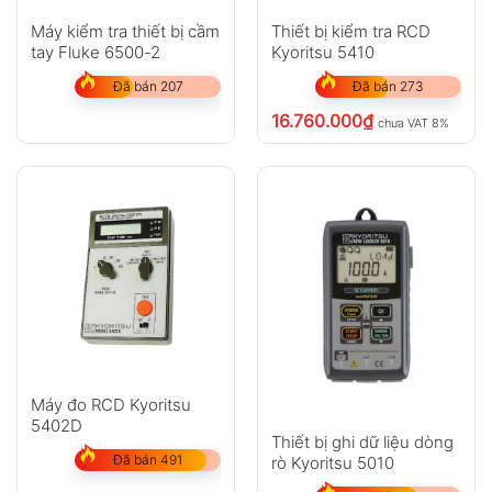
Máy kiểm tra thiết bị cầm
Thiết bị kiểm tra RCD
tay Fluke 6500-2
Kyoritsu 5410
Đã bán 207
Đã bán 273
16.760.000
₫
chưa VAT 8%
Máy đo RCD Kyoritsu
5402D
Thiết bị ghi dữ liệu dòng
Đã bán 491
rò Kyoritsu 5010