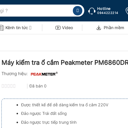
Hotline
0944222214
Kênh tin tức
Video
Phần mềm
Máy kiểm tra ổ cắm Peakmeter PM6860D
Thương hiệu:
Đã bán
0
Được
xếp
hạng
Được thiết kế để dễ dàng kiểm tra ổ cắm 220V
0.0
5
Đảo ngược Trái đất sống
sao
Đảo ngược trực tiếp trung tính