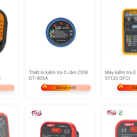
Thiết bị kiểm tra ổ cắm CEM
Máy kiểm tra ổ
G
DT-905A
ST120 GFCI
Đã bán 466
Đã