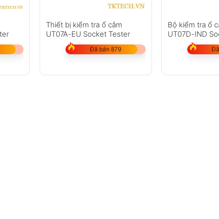
m
Thiết bị kiểm tra ổ cắm
Bộ kiểm tra ổ 
ter
UT07A-EU Socket Tester
UT07D-IND Soc
Đã bán 879
Đã