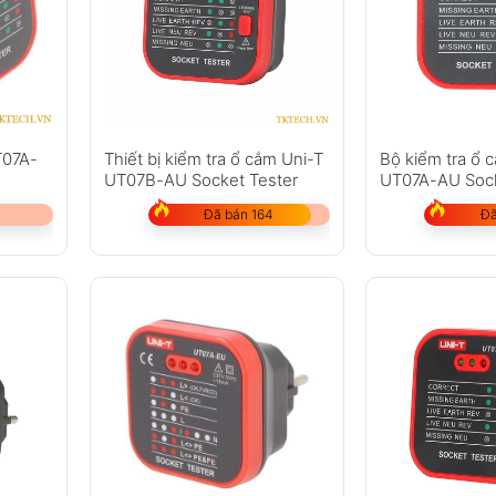
T07A-
Thiết bị kiểm tra ổ cắm Uni-T
Bộ kiểm tra ổ 
UT07B-AU Socket Tester
UT07A-AU Sock
Đã bán 164
Đã