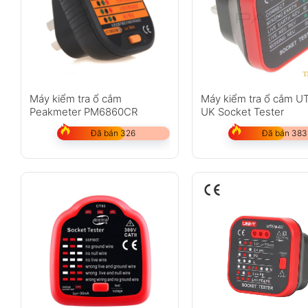
Máy kiểm tra ổ cắm
Máy kiểm tra ổ cắm U
Peakmeter PM6860CR
UK Socket Tester
Đã bán 326
Đã bán 383