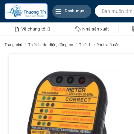
Bỏ
Tìm
qua
Danh mục
kiếm:
nội
dung
Về chúng tôi
Nhà sản xuất
Trang chủ
/
Thiết bị đo điện, động cơ
/
Thiết bị kiểm tra ổ cắm