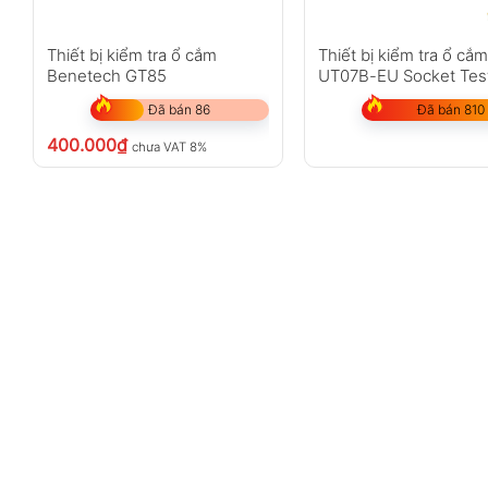
Thiết bị kiểm tra ổ cắm
Thiết bị kiểm tra ổ cắ
Benetech GT85
UT07B-EU Socket Tes
Đã bán 86
Đã bán 810
400.000
₫
chưa VAT 8%