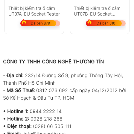
Thiết bị kiểm tra ổ cắm
Thiết bị kiểm tra ổ cắm
UT07A-EU Socket Tester
UT07B-EU Socket
Tester
Đã bán 879
Đã bán 810
CÔNG TY TNHH CÔNG NGHỆ THƯƠNG TÍN
-
Địa chỉ:
232/14 Đường Số 9, phường Thông Tây Hội,
Thành Phố Hồ Chí Minh
-
Mã Số Thuế:
0312 076 692 cấp ngày 04/12/2012 bởi
Sở Kế Hoạch & Đầu Tư TP. HCM
•
Hotline 1
:
0944 2222 14
•
Hotline 2:
0928 218 268
• Điện thoại:
(028) 66 505 111
•
Email:
info@thuongtin.net