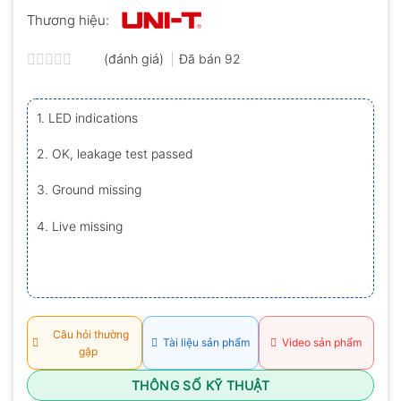
Thương hiệu:
(đánh giá)
Đã bán
92
Được
xếp
hạng
1. LED indications
0.0
5
sao
2. OK, leakage test passed
3. Ground missing
4. Live missing
Câu hỏi thường
Tài liệu sản phẩm
Video sản phẩm
gặp
THÔNG SỐ KỸ THUẬT