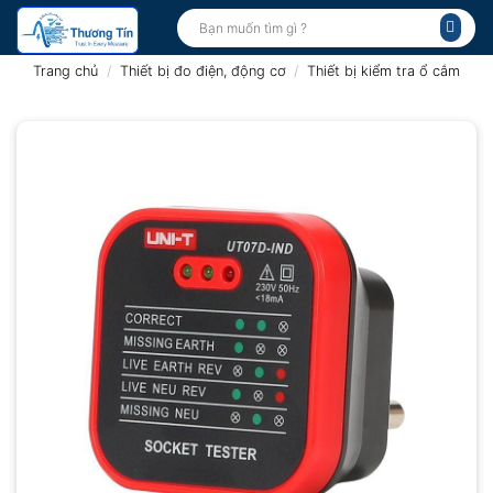
Bỏ
Tìm
kiếm:
qua
nội
Trang chủ
/
Thiết bị đo điện, động cơ
/
Thiết bị kiểm tra ổ cắm
dung