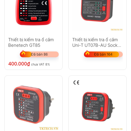
Thiết bị kiểm tra ổ cắm
Thiết bị kiểm tra ổ cắm
Benetech GT85
Uni-T UT07B-AU Socket
Tester
Đã bán 86
Đã bán 164
400.000
₫
chưa VAT 8%