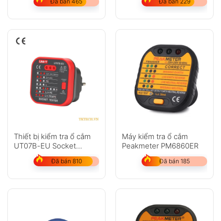
Đã bán 465
Đã bán 229
Thiết bị kiểm tra ổ cắm
Máy kiểm tra ổ cắm
UT07B-EU Socket
Peakmeter PM6860ER
Tester
Đã bán 810
Đã bán 185