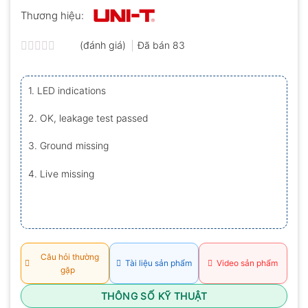
Thương hiệu:
(đánh giá)
Đã bán
83
Được
xếp
hạng
1. LED indications
0.0
5
sao
2. OK, leakage test passed
3. Ground missing
4. Live missing
Câu hỏi thường
Tài liệu sản phẩm
Video sản phẩm
gặp
THÔNG SỐ KỸ THUẬT