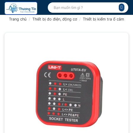
Bỏ
Tìm
kiếm:
qua
nội
Trang chủ
/
Thiết bị đo điện, động cơ
/
Thiết bị kiểm tra ổ cắm
dung