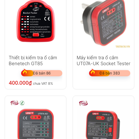
Thiết bị kiểm tra ổ cắm
Máy kiểm tra ổ cắm
Benetech GT85
UT07A-UK Socket Tester
Đã bán 86
Đã bán 383
400.000
₫
chưa VAT 8%