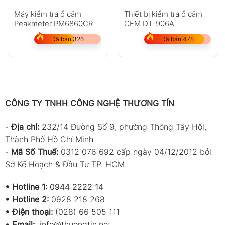
Máy kiểm tra ổ cắm
Thiết bị kiểm tra ổ cắm
Peakmeter PM6860CR
CEM DT-906A
Đã bán 326
Đã bán 478
CÔNG TY TNHH CÔNG NGHỆ THƯƠNG TÍN
-
Địa chỉ:
232/14 Đường Số 9, phường Thông Tây Hội,
Thành Phố Hồ Chí Minh
-
Mã Số Thuế:
0312 076 692 cấp ngày 04/12/2012 bởi
Sở Kế Hoạch & Đầu Tư TP. HCM
•
Hotline 1
:
0944 2222 14
•
Hotline 2:
0928 218 268
• Điện thoại:
(028) 66 505 111
•
Email:
info@thuongtin.net