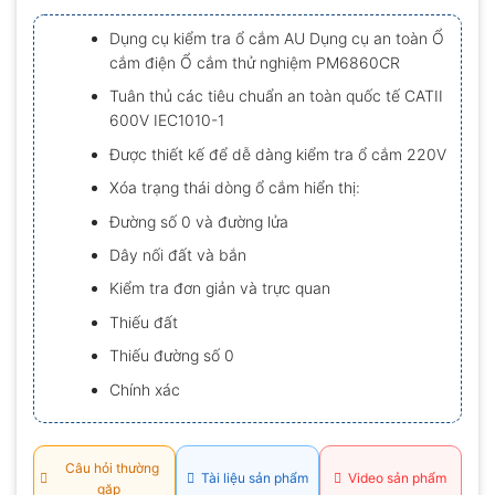
xếp
hạng
Dụng cụ kiểm tra ổ cắm AU Dụng cụ an toàn Ổ
0.0
cắm điện Ổ cắm thử nghiệm PM6860CR
5
sao
Tuân thủ các tiêu chuẩn an toàn quốc tế CATII
600V IEC1010-1
Được thiết kế để dễ dàng kiểm tra ổ cắm 220V
Xóa trạng thái dòng ổ cắm hiển thị:
Đường số 0 và đường lửa
Dây nối đất và bắn
Kiểm tra đơn giản và trực quan
Thiếu đất
Thiếu đường số 0
Chính xác
Câu hỏi thường
Tài liệu sản phẩm
Video sản phẩm
gặp