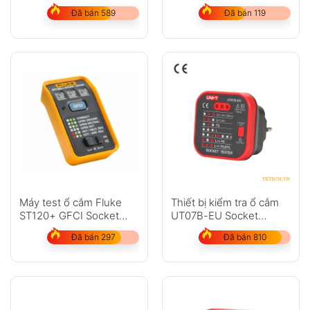
Tester
Đã bán 589
Đã bán 119
Máy test ổ cắm Fluke
Thiết bị kiểm tra ổ cắm
ST120+ GFCI Socket
UT07B-EU Socket
Tester
Tester
Đã bán 297
Đã bán 810