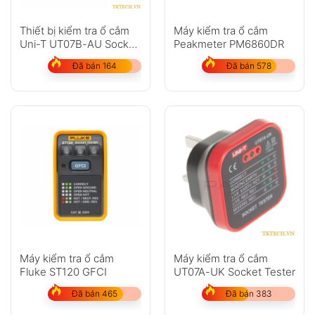
Thiết bị kiểm tra ổ cắm
Máy kiểm tra ổ cắm
Uni-T UT07B-AU Socket
Peakmeter PM6860DR
Tester
Đã bán 164
Đã bán 578
Máy kiểm tra ổ cắm
Máy kiểm tra ổ cắm
Fluke ST120 GFCI
UT07A-UK Socket Tester
Đã bán 465
Đã bán 383