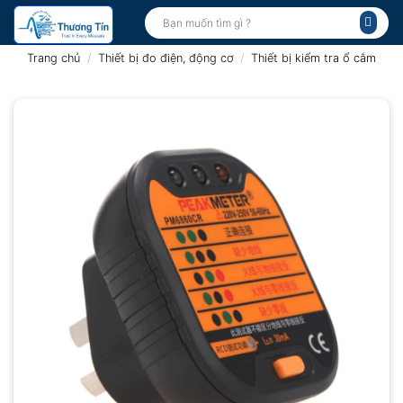
Bỏ
Tìm
kiếm:
qua
nội
Trang chủ
/
Thiết bị đo điện, động cơ
/
Thiết bị kiểm tra ổ cắm
dung