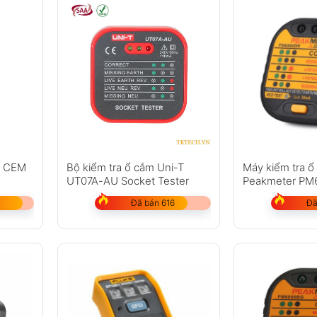
ắm CEM
Bộ kiểm tra ổ cắm Uni-T
Máy kiểm tra ổ
UT07A-AU Socket Tester
Peakmeter PM
Đã bán 616
Đã