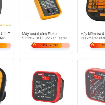
m Uni-T
Máy test ổ cắm Fluke
Máy kiểm tra ổ
ter
ST120+ GFCI Socket Tester
Peakmeter P
Đã bán 297
Đã