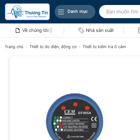
Bỏ
Tìm
qua
Danh mục
kiếm:
nội
dung
Về chúng tôi
Nhà sản xuất
Trang chủ
/
Thiết bị đo điện, động cơ
/
Thiết bị kiểm tra ổ cắm