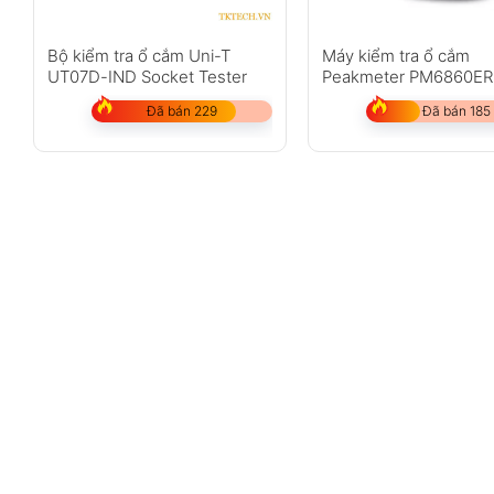
Bộ kiểm tra ổ cắm Uni-T
Máy kiểm tra ổ cắm
UT07D-IND Socket Tester
Peakmeter PM6860ER
Đã bán 229
Đã bán 185