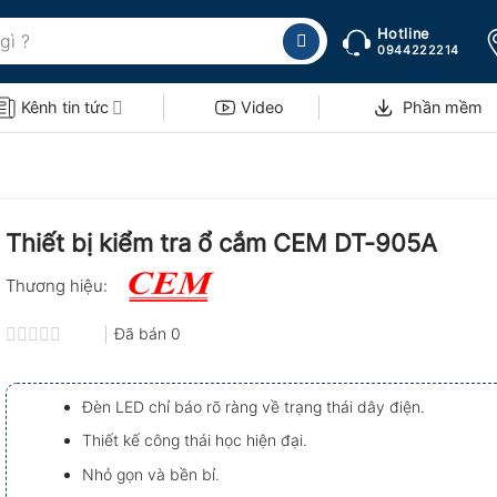
Hotline
0944222214
Kênh tin tức
Video
Phần mềm
Thiết bị kiểm tra ổ cắm CEM DT-905A
Thương hiệu:
Đã bán
0
Được
xếp
hạng
Đèn LED chỉ báo rõ ràng về trạng thái dây điện.
0.0
5
Thiết kế công thái học hiện đại.
sao
Nhỏ gọn và bền bỉ.