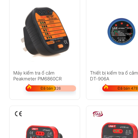
Máy kiểm tra ổ cắm
Thiết bị kiểm tra ổ c
Peakmeter PM6860CR
DT-906A
Đã bán 326
Đã bán 478