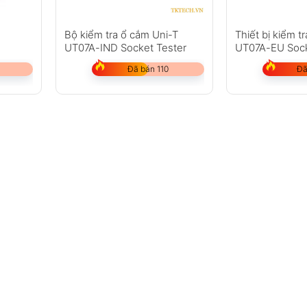
Bộ kiểm tra ổ cắm Uni-T
Thiết bị kiểm t
UT07A-IND Socket Tester
UT07A-EU Sock
Đã bán 110
Đã