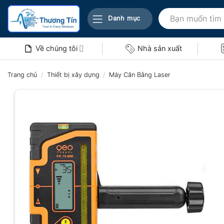
Bỏ
Tìm
qua
Danh mục
kiếm:
nội
dung
Về chúng tôi
Nhà sản xuất
Trang chủ
/
Thiết bị xây dựng
/
Máy Cân Bằng Laser