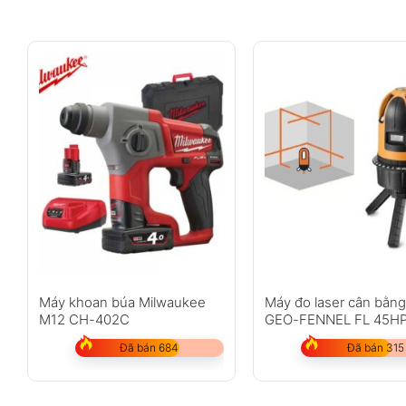
Máy khoan búa Milwaukee
Máy đo laser cân bằng 
M12 CH-402C
GEO-FENNEL FL 45H
Đã bán 684
Đã bán 315