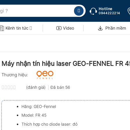
Hotline
0944222214
Kênh tin tức
Video
Phần mềm
Máy nhận tín hiệu laser GEO-FENNEL FR 4
Thương hiệu:
(đánh giá)
Đã bán
56
Được
xếp
hạng
Hãng: GEO-Fennel
0.0
5
Model: FR 45
sao
Thích hợp cho diode laser: đỏ