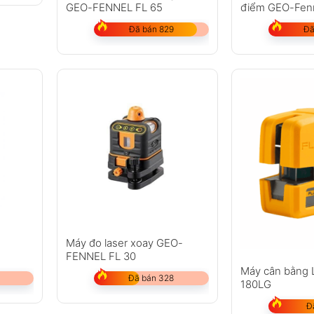
GEO-FENNEL FL 65
điểm GEO-Fenn
Pointer
Đã bán 829
Đã
Máy đo laser xoay GEO-
FENNEL FL 30
Máy cân bằng 
Đã bán 328
180LG
Đ