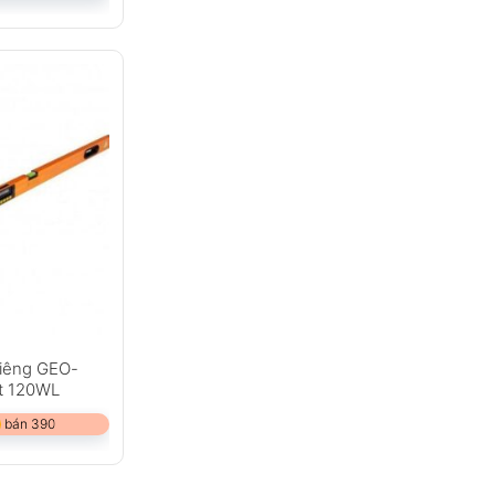
iêng GEO-
t 120WL
 bán 390