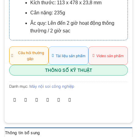
Kích thước:
113 x 478 x 23,8 mm
0.0
5
Cân nặng:
235g
sao
Ắc quy:
Lên đến 2 giờ hoạt động thông
thường / 2 giờ sạc
Câu hỏi thường
Tài liệu sản phẩm
Video sản phẩm
gặp
THÔNG SỐ KỸ THUẬT
Danh mục:
Máy nội soi công nghiệp
Thông tin bổ sung