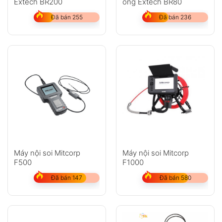
Extech BR200
ống Extech BR80
Đã bán 255
Đã bán 236
Máy nội soi Mitcorp
Máy nội soi Mitcorp
F500
F1000
Đã bán 147
Đã bán 580