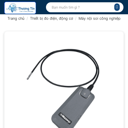
Bỏ
Tìm
kiếm:
qua
nội
Trang chủ
/
Thiết bị đo điện, động cơ
/
Máy nội soi công nghiệp
dung