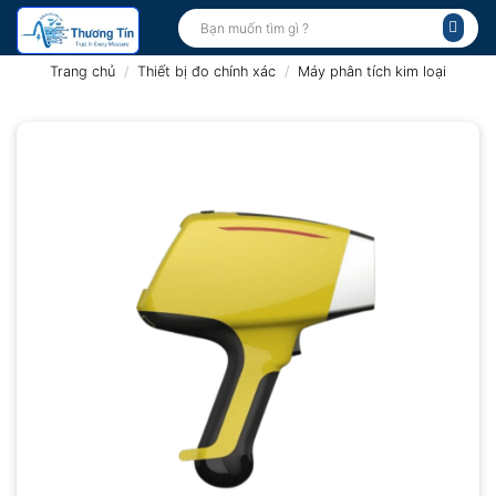
Bỏ
Tìm
kiếm:
qua
nội
Trang chủ
/
Thiết bị đo chính xác
/
Máy phân tích kim loại
dung