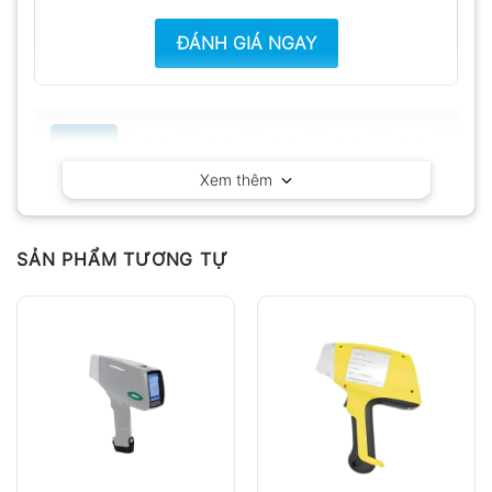
ĐÁNH GIÁ NGAY
Tất cả
5
4
3
2
1
Xem thêm
Có video
Có ảnh
Chưa có đánh giá nào.
SẢN PHẨM TƯƠNG TỰ
Hỏi đáp