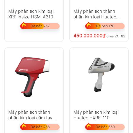
Anh
Chị
Máy phân tích kim loại
Máy phân tích thành
XRF Insize HSM-A310
phần kim loại Huatec
HXRF-120
Đã bán 257
Đã bán 178
GỬI
450.000.000
₫
chưa VAT 8%
Không có bình luận nào
Máy phân tích thành
Máy phân tích kim loại
phần kim loại cầm tay
Huatec HXRF-110
Mitech MAS860
Đã bán 256
Đã bán 550