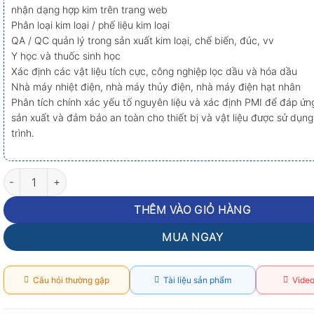
nhận dạng hợp kim trên trang web
Phân loại kim loại / phế liệu kim loại
QA / QC quản lý trong sản xuất kim loại, chế biến, đúc, vv
Y học và thuốc sinh học
Xác định các vật liệu tích cực, công nghiệp lọc dầu và hóa dầu
Nhà máy nhiệt điện, nhà máy thủy điện, nhà máy điện hạt nhân
Phân tích chính xác yếu tố nguyên liệu và xác định PMI để đáp ứn
sản xuất và đảm bảo an toàn cho thiết bị và vật liệu được sử dụng
trình.
Máy phân tích thành phần kim loại Huatec HXRF-120 số lượng
THÊM VÀO GIỎ HÀNG
MUA NGAY
Câu hỏi thường gặp
Tài liệu sản phẩm
Video