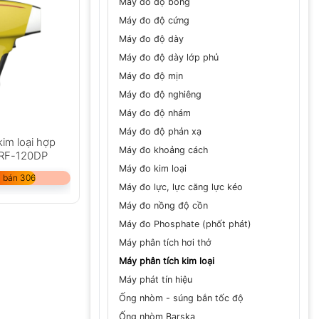
Máy đo độ bóng
Máy đo độ cứng
Máy đo độ dày
Máy đo độ dày lớp phủ
Máy đo độ mịn
Máy đo độ nghiêng
Máy đo độ nhám
Máy đo độ phản xạ
kim loại hợp
Máy đo khoảng cách
XRF-120DP
Máy đo kim loại
 bán 306
Máy đo lực, lực căng lực kéo
Máy đo nồng độ cồn
Máy đo Phosphate (phốt phát)
Máy phân tích hơi thở
Máy phân tích kim loại
Máy phát tín hiệu
Ống nhòm - súng bắn tốc độ
Ống nhòm Barska