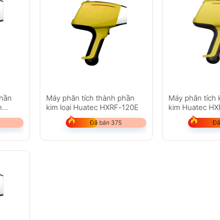
phần
Máy phân tích thành phần
Máy phân tích 
h
kim loại Huatec HXRF-120E
kim Huatec H
Đã bán 375
Đã