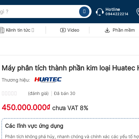
Hotline
0944222214
Kênh tin tức
Video
Phần mềm
Máy phân tích thành phần kim loại Huatec
Thương hiệu:
(đánh giá)
Đã bán
30
Được
450.000.000
xếp
₫
chưa VAT 8%
hạng
0.0
5
Các lĩnh vực ứng dụng
sao
Phân tích không phá hủy, nhanh chóng và chính xác các yếu tố hợ