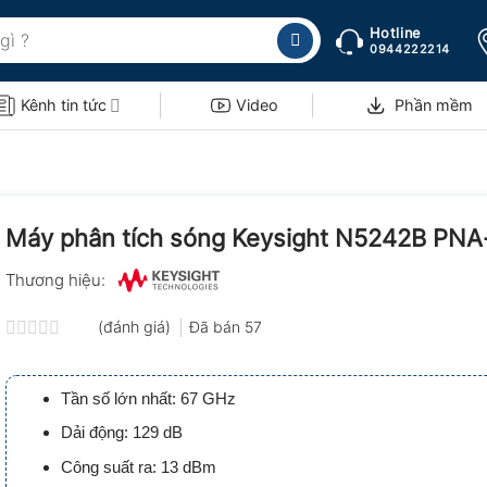
Hotline
0944222214
Kênh tin tức
Video
Phần mềm
Máy phân tích sóng Keysight N5242B PNA
Thương hiệu:
(đánh giá)
Đã bán
57
Được
xếp
hạng
Tần số lớn nhất: 67 GHz
0.0
5
Dải động: 129 dB
sao
Công suất ra: 13 dBm