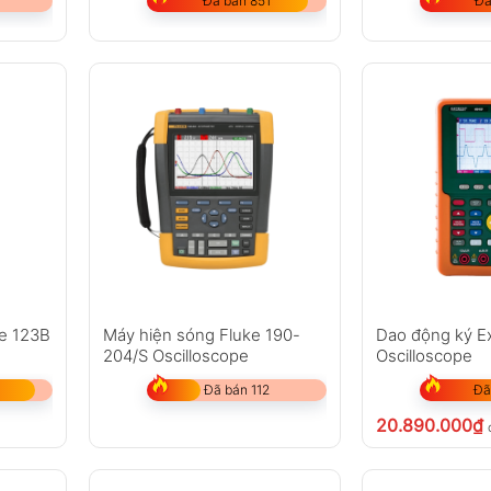
Đã bán 851
Đã
e 123B
Máy hiện sóng Fluke 190-
Dao động ký E
204/S Oscilloscope
Oscilloscope
Đã bán 112
Đã
20.890.000
₫