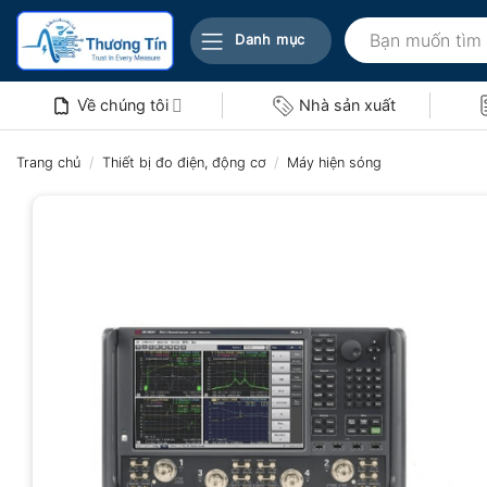
Bỏ
Tìm
qua
Danh mục
kiếm:
nội
dung
Về chúng tôi
Nhà sản xuất
Trang chủ
/
Thiết bị đo điện, động cơ
/
Máy hiện sóng