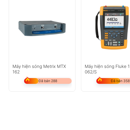
Máy hiện sóng Metrix MTX
Máy hiện sóng Fluke 
162
062/S
Đã bán 288
Đã bán 358