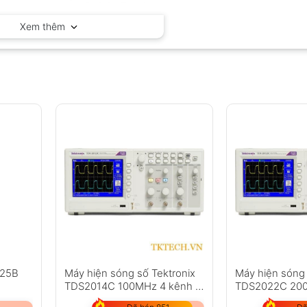
KEYSIGHT – Mỹ
Xem thêm
125B
Máy hiện sóng số Tektronix
Máy hiện sóng 
TDS2014C 100MHz 4 kênh 2
TDS2022C 200
GS/s
2 GS/s