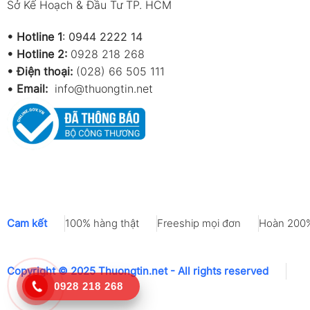
Sở Kế Hoạch & Đầu Tư TP. HCM
•
Hotline 1
:
0944 2222 14
•
Hotline 2:
0928 218 268
• Điện thoại:
(028) 66 505 111
•
Email:
info@thuongtin.net
Cam kết
100% hàng thật
Freeship mọi đơn
Hoàn 200%
Copyright © 2025 Thuongtin.net - All rights reserved
0928 218 268