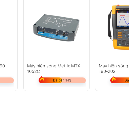
190-
Máy hiện sóng Metrix MTX
Máy hiện sóng 
1052C
190-202
Đã bán 143
Đã