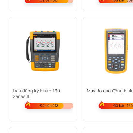
Đã bán 617
Đã bán 309
Dao động ký Fluke 190
Máy đo dao động Fluk
Series II
Đã bán 218
Đã bán 470