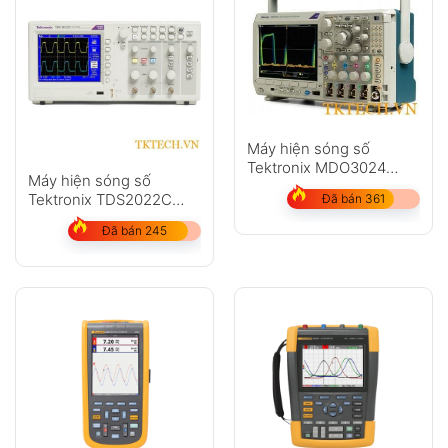
Máy hiện sóng số
Tektronix MDO3024
Máy hiện sóng số
(200Mhz, 4CH, 2.5GS/s)
Tektronix TDS2022C
Đã bán 361
200MHz 2 kênh 2 GS/s
Đã bán 245