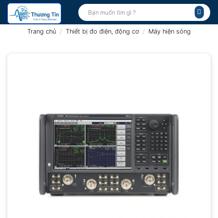
Bỏ
Tìm
kiếm:
qua
nội
Trang chủ
/
Thiết bị đo điện, động cơ
/
Máy hiện sóng
dung