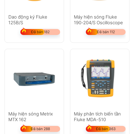
Dao động ký Fluke
Máy hiện sóng Fluke
125B/S
190-204/S Oscilloscope
Đã bán 182
Đã bán 112
Máy hiện sóng Metrix
Máy phân tích biến tần
MTX 162
Fluke MDA-510
Đã bán 288
Đã bán 363