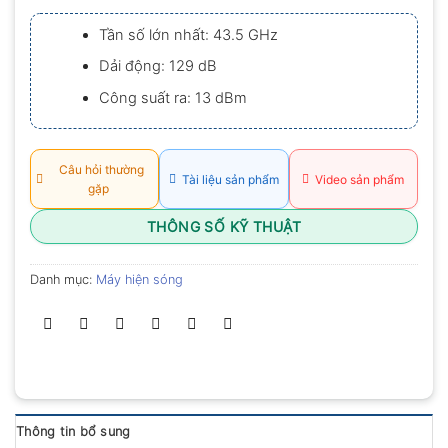
xếp
hạng
Tần số lớn nhất: 43.5 GHz
0.0
5
Dải động: 129 dB
sao
Công suất ra: 13 dBm
Câu hỏi thường
Tài liệu sản phẩm
Video sản phẩm
gặp
THÔNG SỐ KỸ THUẬT
Danh mục:
Máy hiện sóng
Thông tin bổ sung