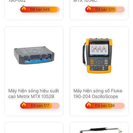
190-062
MTX 1054C
Đã bán 548
Đã bán 570
Máy hiện sóng hiệu suất
Máy hiện sóng số Fluke
cao Metrix MTX 1052B
190-204 OscilloScope
Đã bán 177
Đã bán 538