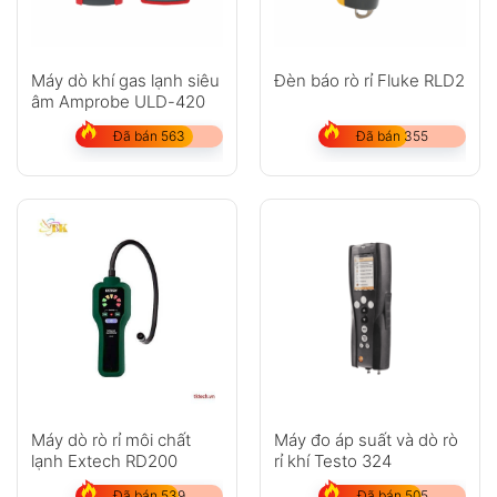
Máy dò khí gas lạnh siêu
Đèn báo rò rỉ Fluke RLD2
âm Amprobe ULD-420
Đã bán 563
Đã bán 355
Máy dò rò rỉ môi chất
Máy đo áp suất và dò rò
lạnh Extech RD200
rỉ khí Testo 324
Đã bán 539
Đã bán 505