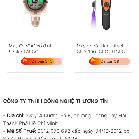
Máy đo VOC cố định
Máy dò rò rỉ khí Elitech
Senko FALCO
CLD-100 (CFCs HCFCs
HFCs)
Đã bán 345
Đã bán 39
CÔNG TY TNHH CÔNG NGHỆ THƯƠNG TÍN
-
Địa chỉ:
232/14 Đường Số 9, phường Thông Tây Hội,
Thành Phố Hồ Chí Minh
-
Mã Số Thuế:
0312 076 692 cấp ngày 04/12/2012 bởi
Sở Kế Hoạch & Đầu Tư TP. HCM