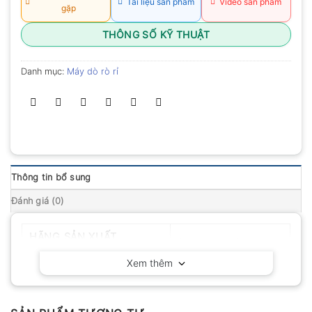
Tài liệu sản phẩm
Video sản phẩm
gặp
THÔNG SỐ KỸ THUẬT
Danh mục:
Máy dò rò rỉ
Thông tin bổ sung
Đánh giá (0)
HÃNG SẢN XUẤT
Amprobe – Mỹ
Xem thêm