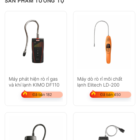
SẢN PHẨM TƯƠNG TỰ
Máy phát hiện rò rỉ gas
Máy dò rò rỉ môi chất
và khí lạnh KIMO DF110
lạnh Elitech LD-200
Đã bán 182
Đã bán 450