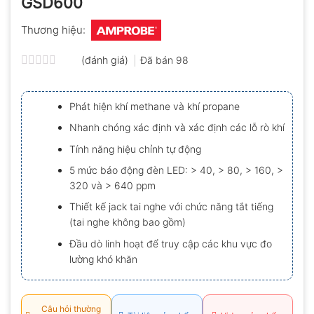
GSD600
Thương hiệu:
(đánh giá)
Đã bán
98
Được
xếp
hạng
Phát hiện khí methane và khí propane
0.0
5
Nhanh chóng xác định và xác định các lỗ rò khí
sao
Tính năng hiệu chỉnh tự động
5 mức báo động đèn LED: > 40, > 80, > 160, >
320 và > 640 ppm
Thiết kế jack tai nghe với chức năng tắt tiếng
(tai nghe không bao gồm)
Đầu dò linh hoạt để truy cập các khu vực đo
lường khó khăn
Câu hỏi thường