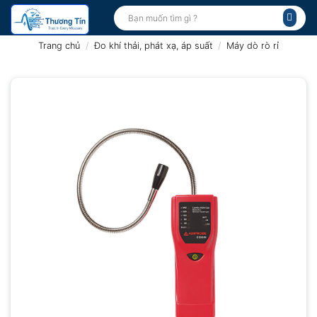
Bỏ
Tìm
kiếm:
qua
nội
Trang chủ
/
Đo khí thải, phát xạ, áp suất
/
Máy dò rò rỉ
dung