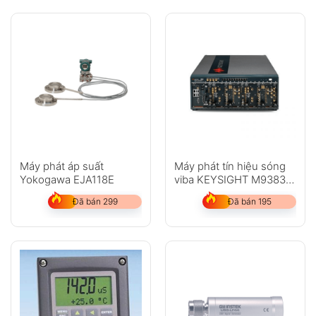
Máy phát áp suất
Máy phát tín hiệu sóng
Yokogawa EJA118E
viba KEYSIGHT M9383B
VXG-m
Đã bán 299
Đã bán 195