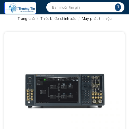
Bỏ
Tìm
kiếm:
qua
nội
Trang chủ
/
Thiết bị đo chính xác
/
Máy phát tín hiệu
dung