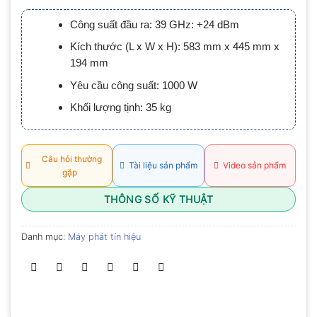
xếp
hạng
Công suất đầu ra: 39 GHz: +24 dBm
0.0
5
Kích thước (L x W x H): 583 mm x 445 mm x
sao
194 mm
Yêu cầu công suất: 1000 W
Khối lượng tịnh: 35 kg
Câu hỏi thường
Tài liệu sản phẩm
Video sản phẩm
gặp
THÔNG SỐ KỸ THUẬT
Danh mục:
Máy phát tín hiệu