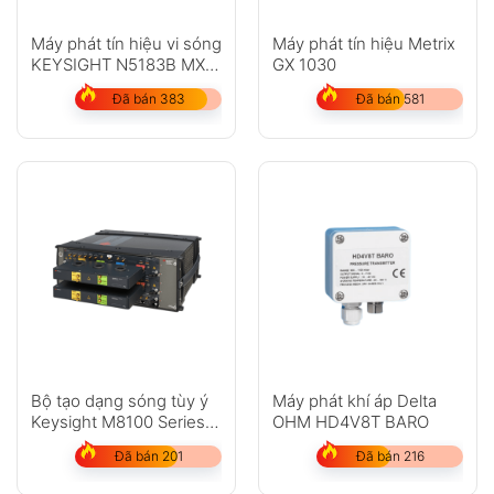
Máy phát tín hiệu vi sóng
Máy phát tín hiệu Metrix
KEYSIGHT N5183B MXG
GX 1030
X-Series
Đã bán 383
Đã bán 581
Bộ tạo dạng sóng tùy ý
Máy phát khí áp Delta
Keysight M8100 Series
OHM HD4V8T BARO
(AWG)
Đã bán 201
Đã bán 216