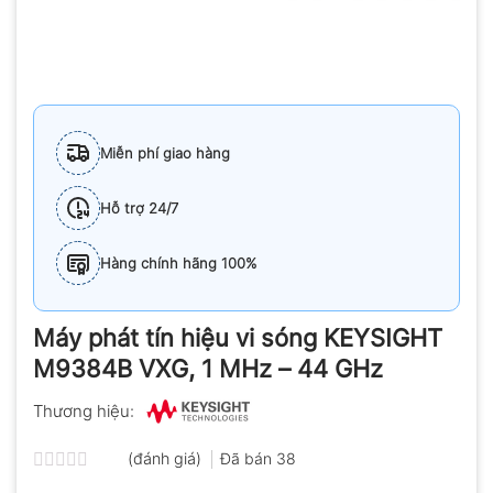
Miễn phí giao hàng
Hỗ trợ 24/7
Hàng chính hãng 100%
Máy phát tín hiệu vi sóng KEYSIGHT
M9384B VXG, 1 MHz – 44 GHz
Thương hiệu:
(đánh giá)
Đã bán
38
Được