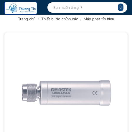
Bỏ
Tìm
kiếm:
qua
nội
Trang chủ
/
Thiết bị đo chính xác
/
Máy phát tín hiệu
dung