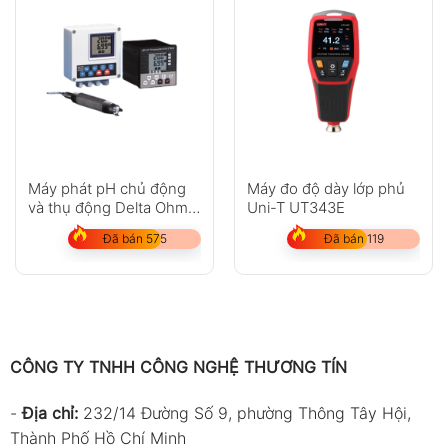
Máy phát pH chủ động
Máy đo độ dày lớp phủ
và thụ động Delta Ohm
Uni-T UT343E
DO9765T
Đã bán 575
Đã bán 119
CÔNG TY TNHH CÔNG NGHỆ THƯƠNG TÍN
-
Địa chỉ:
232/14 Đường Số 9, phường Thông Tây Hội,
Thành Phố Hồ Chí Minh