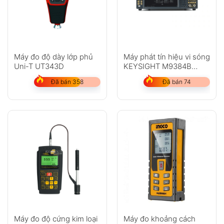
Máy đo độ dày lớp phủ
Máy phát tín hiệu vi sóng
Uni-T UT343D
KEYSIGHT M9384B
VXG, 1 MHz – 44 GHz
Đã bán 358
Đã bán 74
Máy đo độ cứng kim loại
Máy đo khoảng cách