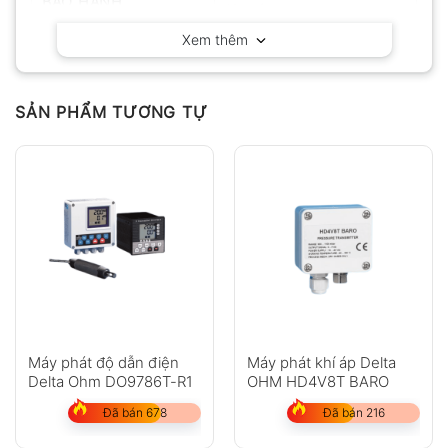
BẢO HÀNH
12 tháng
Xem thêm
SẢN PHẨM TƯƠNG TỰ
Máy phát độ dẫn điện
Máy phát khí áp Delta
Delta Ohm DO9786T-R1
OHM HD4V8T BARO
Đã bán 678
Đã bán 216