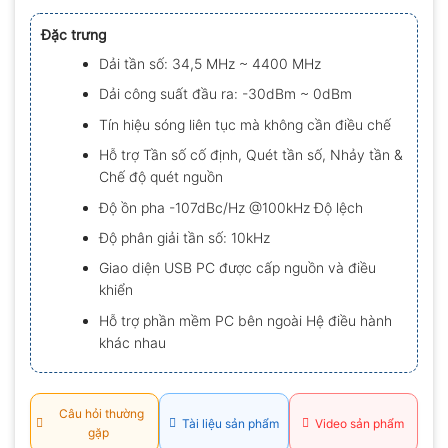
xếp
hạng
Đặc trưng
0.0
5
Dải tần số: 34,5 MHz ~ 4400 MHz
sao
Dải công suất đầu ra: -30dBm ~ 0dBm
Tín hiệu sóng liên tục mà không cần điều chế
Hỗ trợ Tần số cố định, Quét tần số, Nhảy tần &
Chế độ quét nguồn
Độ ồn pha -107dBc/Hz @100kHz Độ lệch
Độ phân giải tần số: 10kHz
Giao diện USB PC được cấp nguồn và điều
khiển
Hỗ trợ phần mềm PC bên ngoài Hệ điều hành
khác nhau
Câu hỏi thường
Tài liệu sản phẩm
Video sản phẩm
gặp