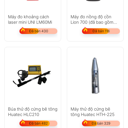
Máy đo khoảng cách
Máy đo nồng độ cồn
laser mini UNI LM60Mi
Lion 700 (đã bao gồm
máy in)
Đã bán 430
Đã bán 116
Búa thử độ cứng bê tông
Máy thử độ cứng bê
Huatec HLC210
tông Huatec HTH-225
Đã bán 482
Đã bán 329