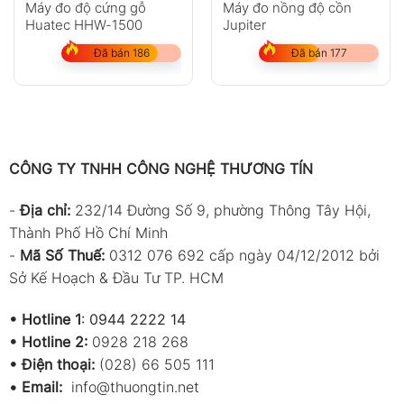
Máy đo độ cứng gỗ
Máy đo nồng độ cồn
Huatec HHW-1500
Jupiter
Đã bán 186
Đã bán 177
CÔNG TY TNHH CÔNG NGHỆ THƯƠNG TÍN
-
Địa chỉ:
232/14 Đường Số 9, phường Thông Tây Hội,
Thành Phố Hồ Chí Minh
-
Mã Số Thuế:
0312 076 692 cấp ngày 04/12/2012 bởi
Sở Kế Hoạch & Đầu Tư TP. HCM
•
Hotline 1
:
0944 2222 14
•
Hotline 2:
0928 218 268
• Điện thoại:
(028) 66 505 111
•
Email:
info@thuongtin.net