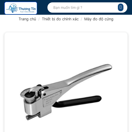
Bỏ
Tìm
kiếm:
qua
nội
Trang chủ
/
Thiết bị đo chính xác
/
Máy đo độ cứng
dung