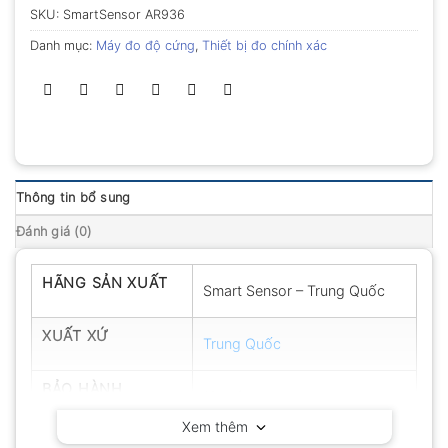
SKU:
SmartSensor AR936
Danh mục:
Máy đo độ cứng
,
Thiết bị đo chính xác
Thông tin bổ sung
Đánh giá (0)
HÃNG SẢN XUẤT
Smart Sensor – Trung Quốc
XUẤT XỨ
Trung Quốc
BẢO HÀNH
12 tháng
Xem thêm