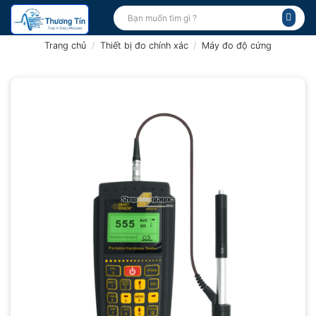
Bỏ
Tìm
kiếm:
qua
nội
Trang chủ
/
Thiết bị đo chính xác
/
Máy đo độ cứng
dung