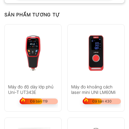
SẢN PHẨM TƯƠNG TỰ
Máy đo độ dày lớp phủ
Máy đo khoảng cách
Uni-T UT343E
laser mini UNI LM60Mi
Đã bán 119
Đã bán 430