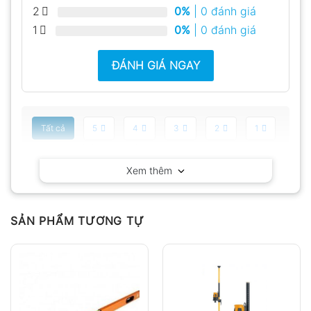
2
0%
| 0 đánh giá
1
0%
| 0 đánh giá
ĐÁNH GIÁ NGAY
Tất cả
5
4
3
2
1
Có video
Có ảnh
Xem thêm
Chưa có đánh giá nào.
SẢN PHẨM TƯƠNG TỰ
Hỏi đáp