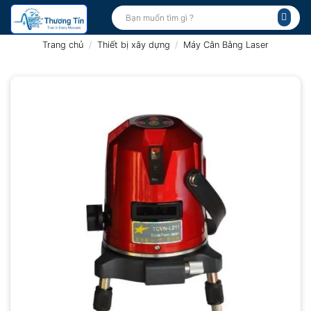
Bỏ
Tìm
kiếm:
qua
nội
Trang chủ
/
Thiết bị xây dựng
/
Máy Cân Bằng Laser
dung