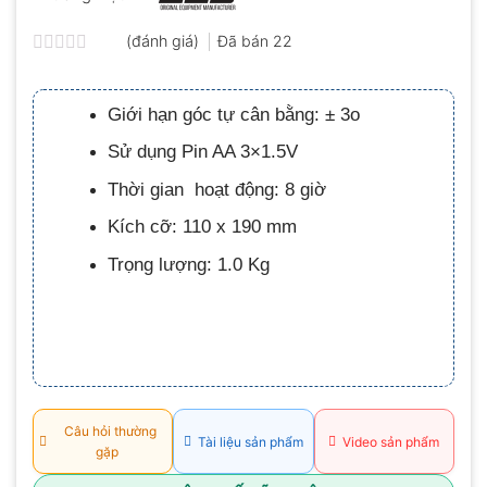
(đánh giá)
Đã bán
22
Được
xếp
hạng
Giới hạn góc tự cân bằng: ± 3o
0.0
5
Sử dụng Pin AA 3×1.5V
sao
Thời gian hoạt động: 8 giờ
Kích cỡ: 110 x 190 mm
Trọng lượng: 1.0 Kg
Câu hỏi thường
Tài liệu sản phẩm
Video sản phẩm
gặp