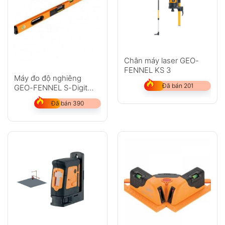
Anh
Chị
Chân máy laser GEO-
FENNEL KS 3
Máy đo độ nghiêng
GỬI
Đã bán 201
GEO-FENNEL S-Digit
120WL
Đã bán 390
Không có bình luận nào