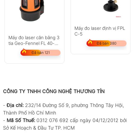
Máy đo laser định vị FPL
C-5
Máy đo laser cân bằng 3
tia Geo-Fennel FL 40-3
Đã bán 380
Liner HP
Đã bán 121
CÔNG TY TNHH CÔNG NGHỆ THƯƠNG TÍN
-
Địa chỉ:
232/14 Đường Số 9, phường Thông Tây Hội,
Thành Phố Hồ Chí Minh
-
Mã Số Thuế:
0312 076 692 cấp ngày 04/12/2012 bởi
Sở Kế Hoạch & Đầu Tư TP. HCM