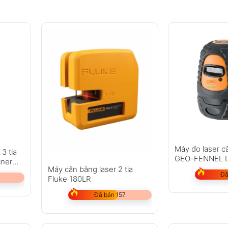
Máy đo laser 
3 tia
GEO-FENNEL Li
iner
Máy cân bằng laser 2 tia
Đã
Fluke 180LR
Đã bán 157