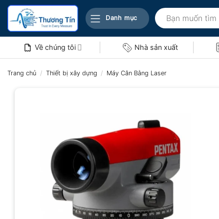
Bỏ
Tìm
qua
Danh mục
kiếm:
nội
dung
Về chúng tôi
Nhà sản xuất
Trang chủ
/
Thiết bị xây dựng
/
Máy Cân Bằng Laser