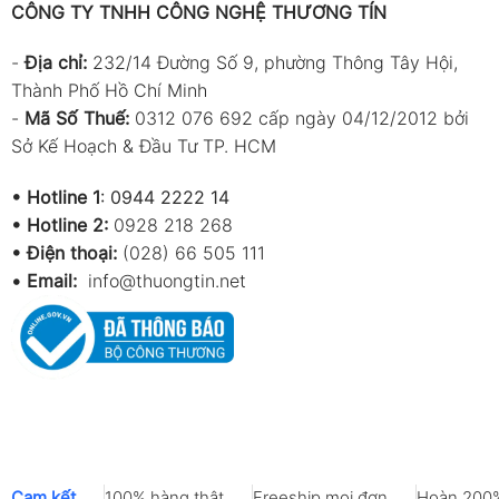
CÔNG TY TNHH CÔNG NGHỆ THƯƠNG TÍN
-
Địa chỉ:
232/14 Đường Số 9, phường Thông Tây Hội,
Thành Phố Hồ Chí Minh
-
Mã Số Thuế:
0312 076 692 cấp ngày 04/12/2012 bởi
Sở Kế Hoạch & Đầu Tư TP. HCM
•
Hotline 1
:
0944 2222 14
•
Hotline 2:
0928 218 268
• Điện thoại:
(028) 66 505 111
•
Email:
info@thuongtin.net
Cam kết
100% hàng thật
Freeship mọi đơn
Hoàn 200%