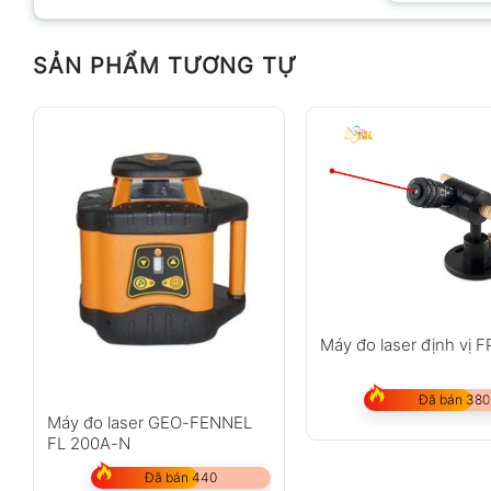
SẢN PHẨM TƯƠNG TỰ
Anh
Chị
Không có bình luận nào
Máy đo laser định vị 
Đã bán 380
Máy đo laser GEO-FENNEL
FL 200A-N
Đã bán 440