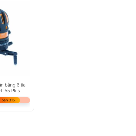
ân bằng 6 tia
L 55 Plus
 bán 315