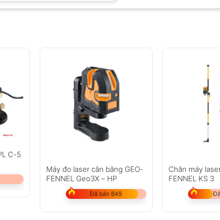
FPL C-5
Máy đo laser cân bằng GEO-
Chân máy lase
FENNEL Geo3X – HP
FENNEL KS 3
Đã bán 849
Đã