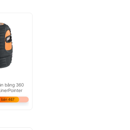
cân bằng 360
nerPointer
 bán 467