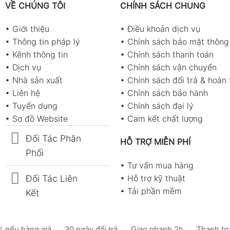
VỀ CHÚNG TÔI
CHÍNH SÁCH CHUNG
•
Giới thiệu
•
Điều khoản dịch vụ
•
Thông tin pháp lý
•
Chính sách bảo mật thông 
•
Kênh thông tin
•
Chính sách thanh toán
•
Dịch vụ
•
Chính sách vận chuyển
•
Nhà sản xuất
•
Chính sách đổi trả & hoàn 
•
Liên hệ
•
Chính sách bảo hành
•
Tuyển dụng
•
Chính sách đại lý
•
Sơ đồ Website
•
Cam kết chất lượng
Đối Tác Phân
HỖ TRỢ MIỄN PHÍ
Phối
•
Tư vấn mua hàng
Đối Tác Liên
•
Hỗ trợ kỹ thuật
•
Tải phần mềm
Kết
 nếu hàng giả
30 ngày đổi trả
Giao nhanh 2h
Thanh toá