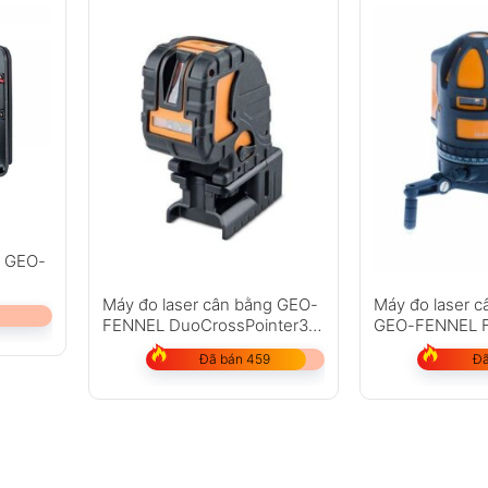
g GEO-
Máy đo laser cân bằng GEO-
Máy đo laser c
FENNEL DuoCrossPointer3
GEO-FENNEL F
HP
Đã bán 459
Đã