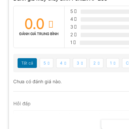
5
0.0
4
3
ĐÁNH GIÁ TRUNG BÌNH
2
1
Tất cả
5
4
3
2
1
C
Chưa có đánh giá nào.
Hỏi đáp