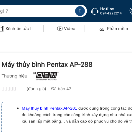
Hotline
0944222214
Kênh tin tức
Video
Phần mềm
Máy thủy bình Pentax AP-288
Thương hiệu:
(đánh giá)
Đã bán
42
Được
xếp
hạng
Máy thủy bình Pentax AP-281
được dùng trong công tác đo
0.0
đo khoảng cách trong các công trình xây dựng như nhà x
5
sao
xá, san lấp mặt bằng… và dẫn cao độ phục vụ cho đo vẽ t