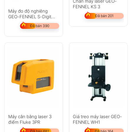
Chân máy laser GEO-
FENNEL KS 3
Máy đo độ nghiêng
Đã bán 201
GEO-FENNEL S-Digit
120WL
Đã bán 390
Máy cân bằng laser 3
Giá treo máy laser GEO-
điểm Fluke 3PR
FENNEL WH1
Đã bán 682
Đã bán 164