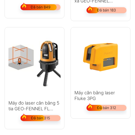
xa GEO-FENNEL
HP
GỬI
GeoDist 40
Đã bán 849
Đã bán 183
Không có bình luận nào
Máy cân bằng laser
Fluke 3PG
Máy đo laser cân bằng 5
Đã bán 312
tia GEO-FENNEL FL
45HP
Đã bán 315