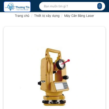
Bỏ
Tìm
kiếm:
qua
nội
Trang chủ
/
Thiết bị xây dựng
/
Máy Cân Bằng Laser
dung