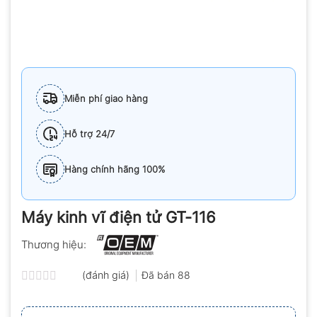
Miễn phí giao hàng
Hỗ trợ 24/7
Hàng chính hãng 100%
Máy kinh vĩ điện tử GT-116
Thương hiệu:
(đánh giá)
Đã bán
88
Được
xếp
hạng