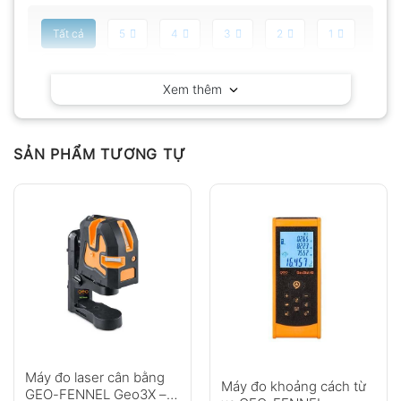
Tất cả
5
4
3
2
1
Có video
Có ảnh
Xem thêm
Chưa có đánh giá nào.
SẢN PHẨM TƯƠNG TỰ
Hỏi đáp
Anh
Chị
Máy đo laser cân bằng
Máy đo khoảng cách từ
GEO-FENNEL Geo3X –