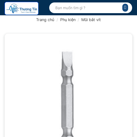
Bỏ
Tìm
kiếm:
qua
nội
Trang chủ
/
Phụ kiện
/
Mũi bắt vít
dung