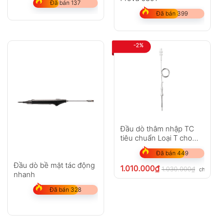
Đã bán 137
Đã bán 399
-2%
Đầu dò thâm nhập TC
tiêu chuẩn Loại T cho
testo 108
Đã bán 449
Đầu dò bề mặt tác động
1.010.000
₫
1.030.000
₫
chưa V
nhanh
Đã bán 328