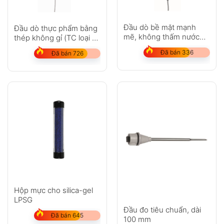
Đầu dò bề mặt mạnh
Đầu dò thực phẩm bằng
mẽ, không thấm nước
thép không gỉ (TC loại T)
(Pt100)
– với cáp PUR
Đã bán 336
Đã bán 726
Hộp mực cho silica-gel
LPSG
Đầu đo tiêu chuẩn, dài
Đã bán 645
100 mm