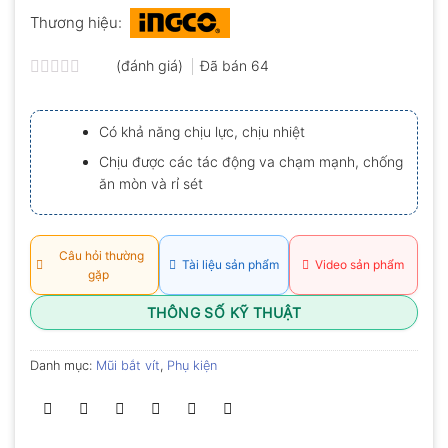
Thương hiệu:
(đánh giá)
Đã bán
64
Được
xếp
hạng
Có khả năng chịu lực, chịu nhiệt
0.0
5
Chịu được các tác động va chạm mạnh, chống
sao
ăn mòn và rỉ sét
Câu hỏi thường
Tài liệu sản phẩm
Video sản phẩm
gặp
THÔNG SỐ KỸ THUẬT
Danh mục:
Mũi bắt vít
,
Phụ kiện