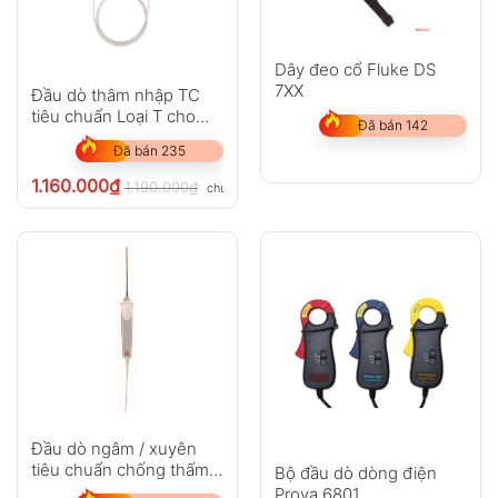
Dây đeo cổ Fluke DS
7XX
Đầu dò thâm nhập TC
tiêu chuẩn Loại T cho
Đã bán 142
testo 108-2
Đã bán 235
1.160.000
₫
1.190.000
₫
chưa VAT 8%
Đầu dò ngâm / xuyên
tiêu chuẩn chống thấm
Bộ đầu dò dòng điện
nước (TC loại T)
Prova 6801