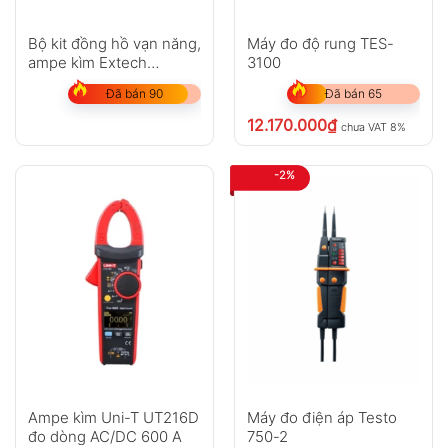
Bộ kit đồng hồ vạn năng,
Máy đo độ rung TES-
ampe kìm Extech
3100
MA620-K
Đã bán 90
Đã bán 65
12.170.000
₫
chưa VAT 8%
-2%
Ampe kìm Uni-T UT216D
Máy đo điện áp Testo
đo dòng AC/DC 600 A
750-2