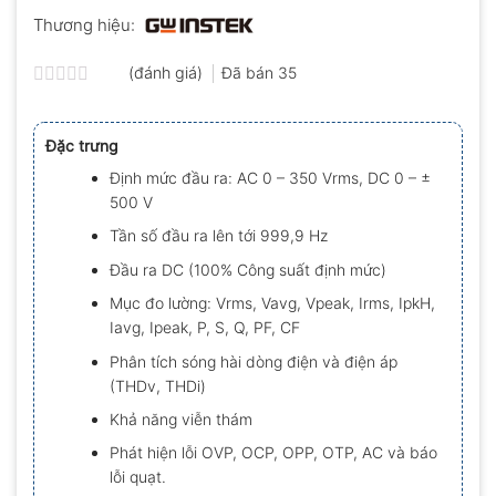
Thương hiệu:
(đánh giá)
Đã bán
35
Được
xếp
hạng
Đặc trưng
0.0
5
Định mức đầu ra: AC 0 – 350 Vrms, DC 0 – ±
sao
500 V
Tần số đầu ra lên tới 999,9 Hz
Đầu ra DC (100% Công suất định mức)
Mục đo lường: Vrms, Vavg, Vpeak, Irms, IpkH,
Iavg, Ipeak, P, S, Q, PF, CF
Phân tích sóng hài dòng điện và điện áp
(THDv, THDi)
Khả năng viễn thám
Phát hiện lỗi OVP, OCP, OPP, OTP, AC và báo
lỗi quạt.