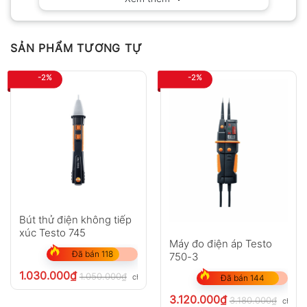
SẢN PHẨM TƯƠNG TỰ
-2%
-2%
Bút thử điện không tiếp
xúc Testo 745
Máy đo điện áp Testo
Đã bán 118
750-3
1.030.000
₫
1.050.000
₫
chưa VAT 8%
Đã bán 144
3.120.000
₫
3.180.000
₫
chưa V