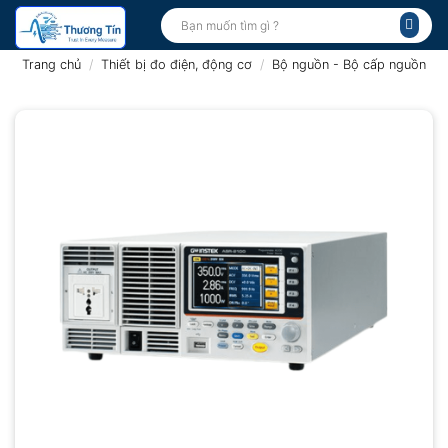
Bỏ
Tìm
kiếm:
qua
nội
Trang chủ
/
Thiết bị đo điện, động cơ
/
Bộ nguồn - Bộ cấp nguồn
dung