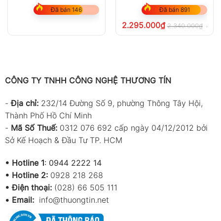
Đã bán 146
Đã bán 891
2.295.000
₫
2.340.000
₫
chưa
CÔNG TY TNHH CÔNG NGHỆ THƯƠNG TÍN
-
Địa chỉ:
232/14 Đường Số 9, phường Thông Tây Hội,
Thành Phố Hồ Chí Minh
-
Mã Số Thuế:
0312 076 692 cấp ngày 04/12/2012 bởi
Sở Kế Hoạch & Đầu Tư TP. HCM
•
Hotline 1
:
0944 2222 14
•
Hotline 2:
0928 218 268
• Điện thoại:
(028) 66 505 111
•
Email:
info@thuongtin.net