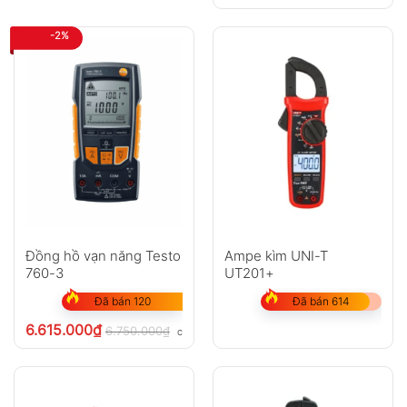
-2%
Đồng hồ vạn năng Testo
Ampe kìm UNI-T
760-3
UT201+
Đã bán 120
Đã bán 614
6.615.000
₫
6.750.000
₫
chưa VAT 8%