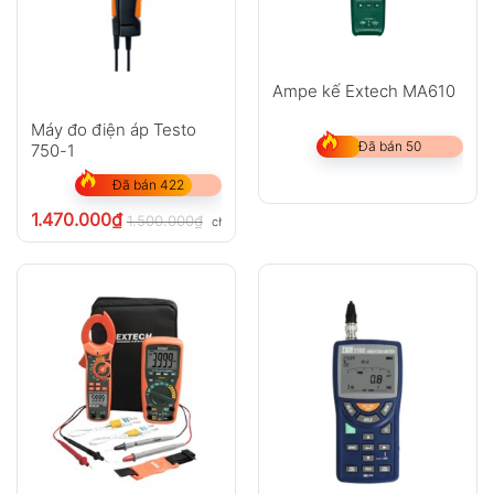
Ampe kế Extech MA610
Máy đo điện áp Testo
Đã bán 50
750-1
Đã bán 422
1.470.000
₫
1.500.000
₫
chưa VAT 8%