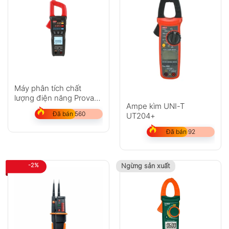
Máy phân tích chất
lượng điện năng Prova
Ampe kìm UNI-T
6830A + 3007
Đã bán 560
UT204+
Đã bán 92
-2%
Ngừng sản xuất