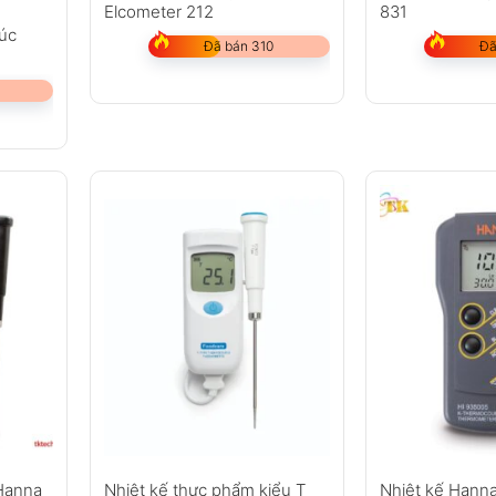
Elcometer 212
831
xúc
Đã bán 310
Đã
Hanna
Nhiệt kế thực phẩm kiểu T
Nhiệt kế Hann