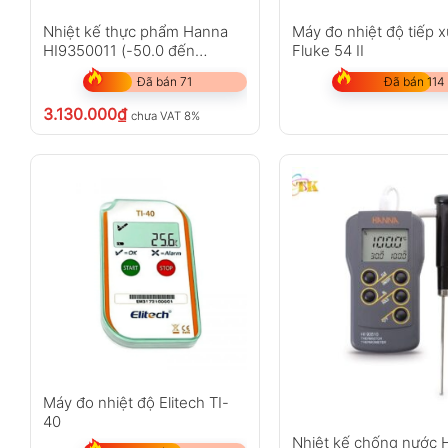
Nhiệt kế thực phẩm Hanna
Máy đo nhiệt độ tiếp 
HI9350011 (-50.0 đến
Fluke 54 II
300°C, Type K)
Đã bán 71
Đã bán 114
3.130.000
₫
chưa VAT 8%
Máy đo nhiệt độ Elitech TI-
40
Nhiệt kế chống nước 