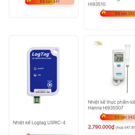
Đã bán 341
HI93510
Đã bán 352
Nhiệt kế thực phẩm ki
Hanna HI935007
Đã bán 343
Nhiệt kế Logtag USRIC-4
2.790.000
₫
chưa VAT 8