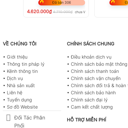
Đã bán 306
Đ
4.620.000
₫
4.710.000
₫
chưa VAT 8%
VỀ CHÚNG TÔI
CHÍNH SÁCH CHUNG
•
Giới thiệu
•
Điều khoản dịch vụ
•
Thông tin pháp lý
•
Chính sách bảo mật thông 
•
Kênh thông tin
•
Chính sách thanh toán
•
Dịch vụ
•
Chính sách vận chuyển
•
Nhà sản xuất
•
Chính sách đổi trả & hoàn 
•
Liên hệ
•
Chính sách bảo hành
•
Tuyển dụng
•
Chính sách đại lý
•
Sơ đồ Website
•
Cam kết chất lượng
Đối Tác Phân
HỖ TRỢ MIỄN PHÍ
Phối