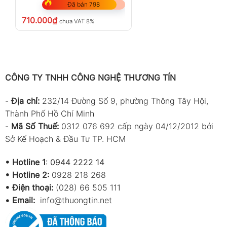
Đã bán 798
710.000
₫
chưa VAT 8%
CÔNG TY TNHH CÔNG NGHỆ THƯƠNG TÍN
-
Địa chỉ:
232/14 Đường Số 9, phường Thông Tây Hội,
Thành Phố Hồ Chí Minh
-
Mã Số Thuế:
0312 076 692 cấp ngày 04/12/2012 bởi
Sở Kế Hoạch & Đầu Tư TP. HCM
•
Hotline 1
:
0944 2222 14
•
Hotline 2:
0928 218 268
• Điện thoại:
(028) 66 505 111
•
Email:
info@thuongtin.net