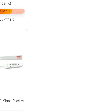
loại K)
ã bán 98
ưa VAT 8%
tử Kimo Pocket