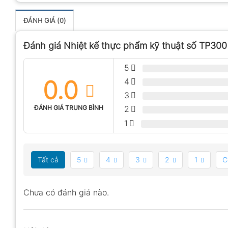
ĐÁNH GIÁ (0)
Đánh giá Nhiệt kế thực phẩm kỹ thuật số TP300
5
0.0
4
3
ĐÁNH GIÁ TRUNG BÌNH
2
1
Tất cả
5
4
3
2
1
C
Chưa có đánh giá nào.