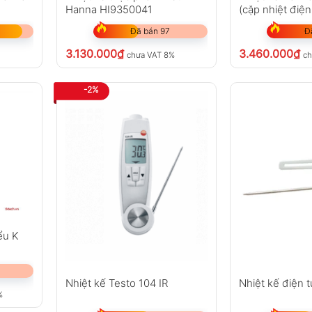
Hanna HI9350041
(cặp nhiệt điện 
Đã bán 97
Đ
3.130.000
₫
3.460.000
₫
chưa VAT 8%
ch
-2%
ểu K
Nhiệt kế Testo 104 IR
Nhiệt kế điện 
%