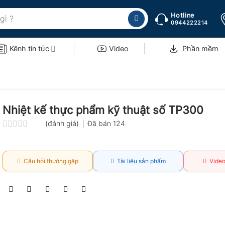
Hotline
0944222214
Kênh tin tức
Video
Phần mềm
Nhiệt kế thực phẩm kỹ thuật số TP300
(đánh giá)
Đã bán
124
Được
xếp
hạng
0.0
Câu hỏi thường gặp
Tài liệu sản phẩm
Video
5
sao