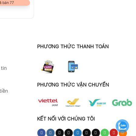
ã bán 77
PHƯƠNG THỨC THANH TOÁN
tin
PHƯƠNG THỨC VẬN CHUYỂN
tiền
KẾT NỐI VỚI CHÚNG TÔI