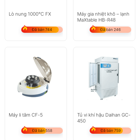
Lò nung 1000℃ FX
Máy gia nhiệt khô – lạnh
MaXtable HB-R48
Đã bán 744
Đã bán 246
Máy li tâm CF-5
Tủ vi khí hậu Daihan GC-
450
Đã bán 558
Đã bán 759