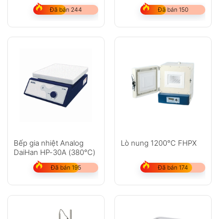
Đã bán 244
Đã bán 150
Bếp gia nhiệt Analog
Lò nung 1200℃ FHPX
DaiHan HP-30A (380℃)
Đã bán 195
Đã bán 174