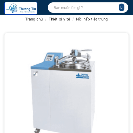
Bỏ
Tìm
kiếm:
qua
nội
Trang chủ
/
Thiết bị y tế
/
Nồi hấp tiệt trùng
dung