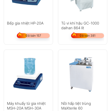
Bếp gia nhiệt HP-20A
Tủ vi khí hậu GC-1000
daihan 864 lít
Đã bán 157
Đã bán 381
Máy khuấy từ gia nhiệt
Nồi hấp tiệt trùng
MSH-20A MSH-30A
MaXterile 60