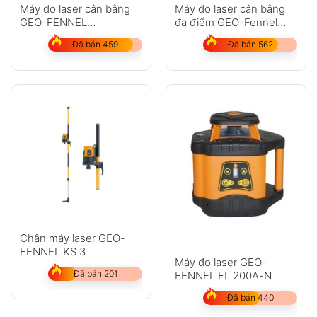
Máy đo laser cân bằng
Máy đo laser cân bằng
GEO-FENNEL
đa điểm GEO-Fennel
DuoCrossPointer3 HP
Multi-Pointer
Đã bán 459
Đã bán 562
Chân máy laser GEO-
FENNEL KS 3
Máy đo laser GEO-
Đã bán 201
FENNEL FL 200A-N
Đã bán 440