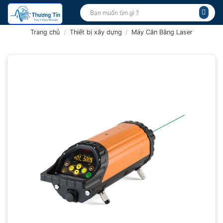
Bỏ
Tìm
kiếm:
qua
nội
Trang chủ
/
Thiết bị xây dựng
/
Máy Cân Bằng Laser
dung