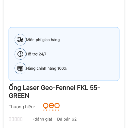
Miễn phí giao hàng
Hỗ trợ 24/7
Hàng chính hãng 100%
Ống Laser Geo-Fennel FKL 55-
GREEN
Thương hiệu:
(đánh giá)
Đã bán
62
Được