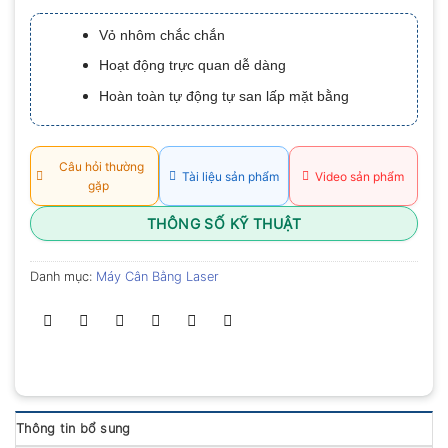
xếp
hạng
Vỏ nhôm chắc chắn
0.0
5
Hoạt động trực quan dễ dàng
sao
Hoàn toàn tự động tự san lấp mặt bằng
Câu hỏi thường
Tài liệu sản phẩm
Video sản phẩm
gặp
THÔNG SỐ KỸ THUẬT
Danh mục:
Máy Cân Bằng Laser
Thông tin bổ sung