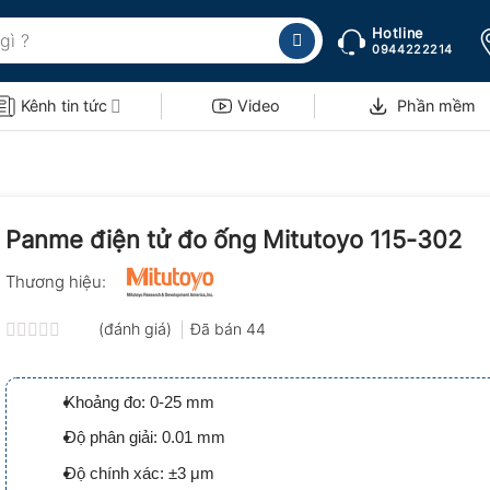
Hotline
0944222214
Kênh tin tức
Video
Phần mềm
Panme điện tử đo ống Mitutoyo 115-302
Thương hiệu:
(đánh giá)
Đã bán
44
Được
xếp
hạng
Khoảng đo: 0-25 mm
0.0
5
Độ phân giải: 0.01 mm
sao
Độ chính xác: ±3 μm