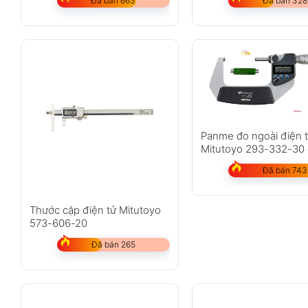
Đã bán 663
Đã bán 328
Panme đo ngoài điện 
Mitutoyo 293-332-30 
50-75mm
Đã bán 743
Thước cặp điện tử Mitutoyo
573-606-20
Đã bán 265