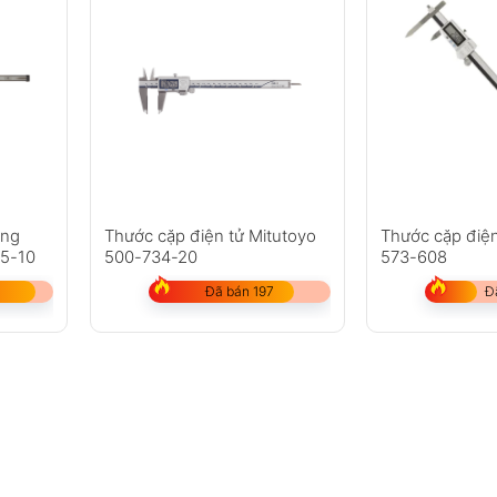
ống
Thước cặp điện tử Mitutoyo
Thước cặp điện
05-10
500-734-20
573-608
Đã bán 197
Đ