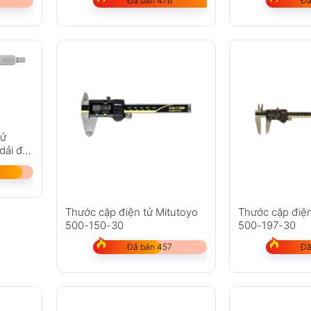
Đã bán 476
Đã
tử
dải đo
Thước cặp điện tử Mitutoyo
Thước cặp điện
500-150-30
500-197-30
Đã bán 457
Đã