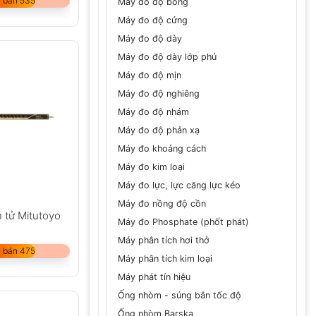
 bán 535
Máy đo độ bóng
Máy đo độ cứng
Máy đo độ dày
Máy đo độ dày lớp phủ
Máy đo độ mịn
Máy đo độ nghiêng
Máy đo độ nhám
Máy đo độ phản xạ
Máy đo khoảng cách
Máy đo kim loại
Máy đo lực, lực căng lực kéo
Máy đo nồng độ cồn
 tử Mitutoyo
Máy đo Phosphate (phốt phát)
Máy phân tích hơi thở
 bán 475
Máy phân tích kim loại
Máy phát tín hiệu
Ống nhòm - súng bắn tốc độ
Ống nhòm Barska