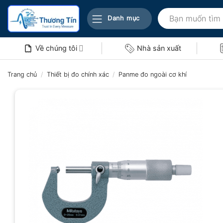
Bỏ
Tìm
qua
Danh mục
kiếm:
nội
dung
Về chúng tôi
Nhà sản xuất
Trang chủ
/
Thiết bị đo chính xác
/
Panme đo ngoài cơ khí