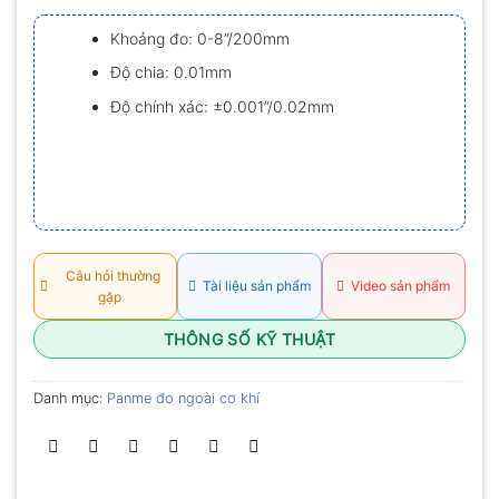
xếp
hạng
Khoảng đo: 0-8”/200mm
0.0
5
Độ chia: 0.01mm
sao
Độ chính xác: ±0.001”/0.02mm
Câu hỏi thường
Tài liệu sản phẩm
Video sản phẩm
gặp
THÔNG SỐ KỸ THUẬT
Danh mục:
Panme đo ngoài cơ khí