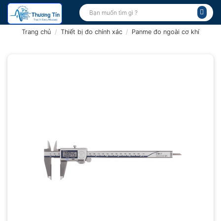
Bỏ
Tìm
kiếm:
qua
nội
Trang chủ
/
Thiết bị đo chính xác
/
Panme đo ngoài cơ khí
dung