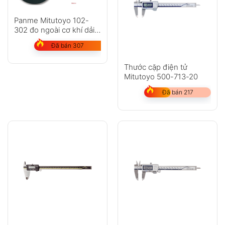
Panme Mitutoyo 102-
302 đo ngoài cơ khí dải
đo 25-50mm
Đã bán 307
Thước cặp điện tử
Mitutoyo 500-713-20
Đã bán 217